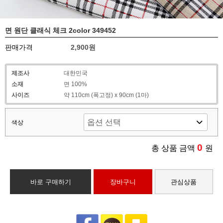
면 원단 클래식 체크 2color 349452
판매가격
2,900원
제조사
대한민국
소재
면 100%
사이즈
약 110cm (폭고정) x 90cm (1마)
색상
0
총 상품 금액
원
바로 구매하기
장바구니
관심상품