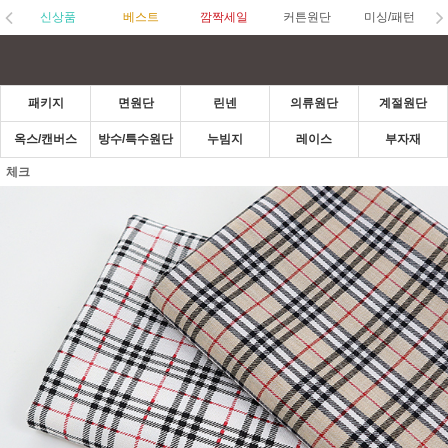
신상품
베스트
깜짝세일
커튼원단
미싱/패턴
패키지
면원단
린넨
의류원단
계절원단
옥스/캔버스
방수/특수원단
누빔지
레이스
부자재
체크