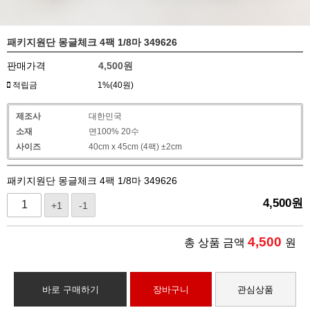
패키지원단 몽글체크 4팩 1/8마 349626
판매가격
4,500
원
적립금
1%(40원)
제조사
대한민국
소재
면100% 20수
사이즈
40cm x 45cm (4팩) ±2cm
패키지원단 몽글체크 4팩 1/8마 349626
4,500
원
+1
-1
4,500
총 상품 금액
원
바로 구매하기
장바구니
관심상품