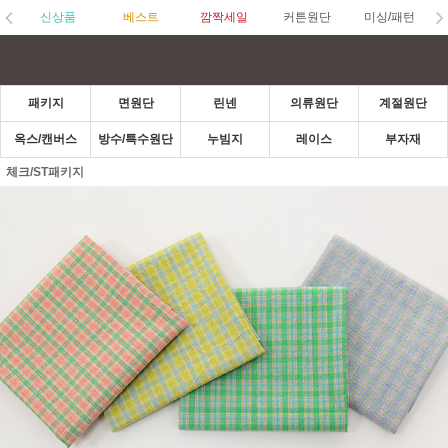
신상품
베스트
깜짝세일
커튼원단
미싱/패턴
패키지
면원단
린넨
의류원단
계절원단
옥스/캔버스
방수/특수원단
누빔지
레이스
부자재
체크/ST패키지