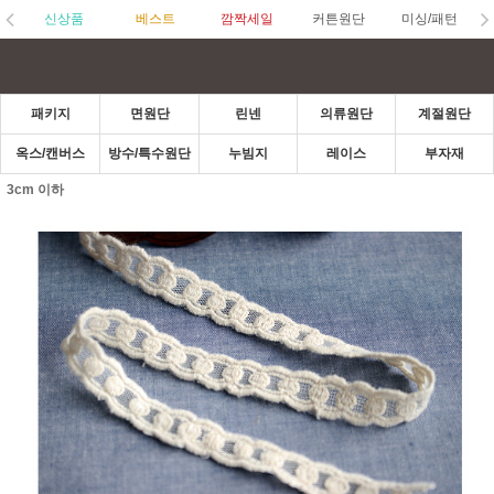
신상품
베스트
깜짝세일
커튼원단
미싱/패턴
패키지
면원단
린넨
의류원단
계절원단
옥스/캔버스
방수/특수원단
누빔지
레이스
부자재
3cm 이하