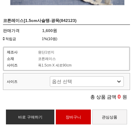
코튼레이스]1.5cm사슬땡-광목(842123)
판매가격
1,600원
적립금
1%(10원)
제조사
원단1번지
소재
코튼레이스
사이즈
폭1.5cm X 세로90cm
사이즈
0
총 상품 금액
원
바로 구매하기
장바구니
관심상품