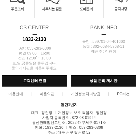
CS CENTER
BANK INFO
ㅡ
ㅡ
1833-2130
국민 : 599701-04-401663
농협 : 302-0684-5868-11
FAX : 053-283-0309
예금주 : 정현정
평일 09:00 ~ 16:00
점심 12:00` ~ 13:00
토,일,공휴일은 휴무입니다.
문의게시판을 이용해주세요.
고객센터 연결
상품 문의 게시판
이용안내
이용약관
개인정보처리방침
PC버전
원단1번지
대표 : 정현정 ㅣ 개인정보 보호 책임자 : 정현정
사업자 등록번호 : 872-08-01924
통신판매업신고번호 : 2022-대구서구-0171호
전화 : 1833-2130 ㅣ 팩스 : 053-283-0309
주소 : 대구 서구 달서로 52