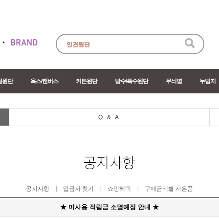
절원단
옥스/캔버스
커튼원단
방수/특수원단
무늬별
누빔지
Q & A
|
|
|
공지사항
입금자 찾기
쇼핑혜택
구매금액별 사은품
★ 미사용 적립금 소멸예정 안내 ★