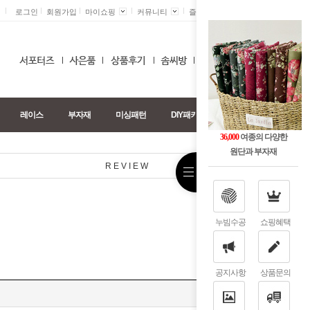
로그인
회원가입
마이쇼핑
커뮤니티
즐겨찾기 +
0
레이스
부자재
미싱패턴
DIY패키지
36,000
여종의 다양한
원단과 부자재
REVIEW
누빔수공
쇼핑혜택
공지사항
상품문의