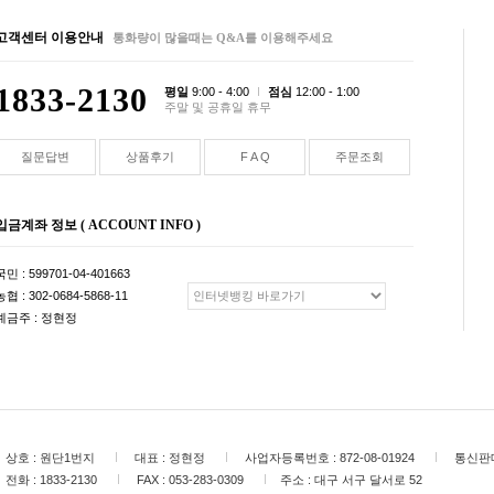
고객센터 이용안내
통화량이 많을때는 Q&A를 이용해주세요
1833-2130
평일
9:00 - 4:00
점심
12:00 - 1:00
주말 및 공휴일 휴무
질문답변
상품후기
F A Q
주문조회
입금계좌 정보 ( ACCOUNT INFO )
국민 : 599701-04-401663
농협 : 302-0684-5868-11
예금주 : 정현정
상호 :
원단1번지
대표 :
정현정
사업자등록번호 :
872-08-01924
통신판매
전화 :
1833-2130
FAX :
053-283-0309
주소 :
대구 서구 달서로 52