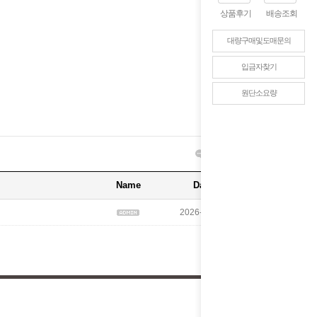
상품후기
배송조회
142
Hits :
대량구매및도매문의
입금자찾기
원단소요량
글쓰기
목록보기
Name
Date
Hits
2026-04-30
142