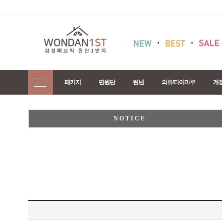
패키지
면원단
린넨
의류/다이마루
계
NOTICE