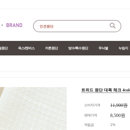
절원단
옥스/캔버스
커튼원단
방수/특수원단
무늬별
누빔지
트위드 원단 대폭 체크 4color
11,900원
소비자가격
8,500원
판매가격
적립금
1%