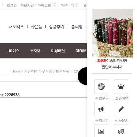
로그인
회원가입
마이쇼핑
커뮤니티
즐겨찾기 +
0
레이스
부자재
미싱패턴
DIY패키지
36,000
여종의 다양한
원단과 부자재
>
>
> 트위드 원단 대폭 체크 4color 2228938
Home
의류/다이마루
트위드
 2228938
누빔수공
쇼핑혜택
공지사항
상품문의