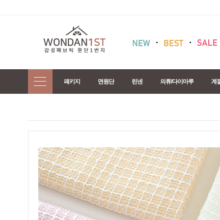
패키지
면원단
린넨
의류/다이마루
계