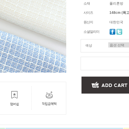
소재
폴리혼방
사이즈
148cm (폭고
원산지
대한민국
소셜알리미
색상