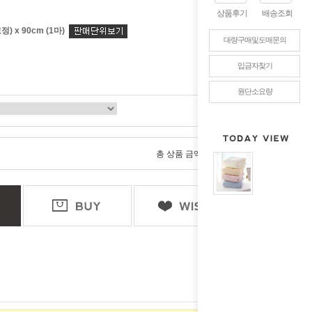
상품후기
배송조회
정) x 90cm (1마)
대량구매및도매문의
입금자찾기
원단소요량
0
총 상품 금액
원