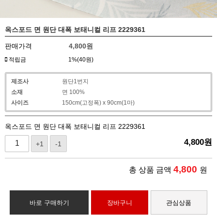
옥스포드 면 원단 대폭 보태니컬 리프 2229361
판매가격
4,800
원
적립금
1%(40원)
제조사
원단1번지
소재
면 100%
사이즈
150cm(고정폭) x 90cm(1마)
옥스포드 면 원단 대폭 보태니컬 리프 2229361
4,800
원
+1
-1
4,800
총 상품 금액
원
바로 구매하기
장바구니
관심상품