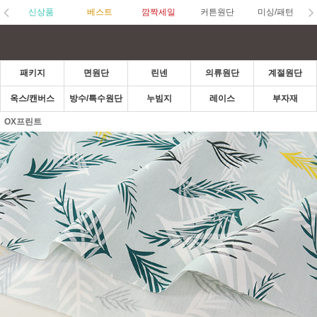
신상품
베스트
깜짝세일
커튼원단
미싱/패턴
패키지
면원단
린넨
의류원단
계절원단
옥스/캔버스
방수/특수원단
누빔지
레이스
부자재
OX프린트