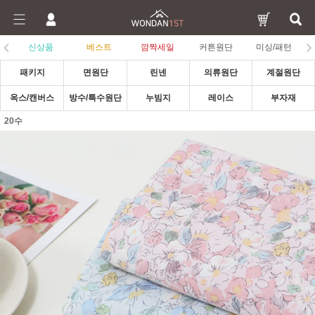
신상품
베스트
깜짝세일
커튼원단
미싱/패턴
패키지
면원단
린넨
의류원단
계절원단
옥스/캔버스
방수/특수원단
누빔지
레이스
부자재
20수