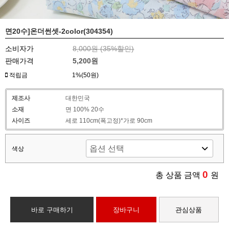
면20수]온더썬셋-2color(304354)
소비자가
8,000원 (
35
%할인)
판매가격
5,200원
적립금
1%(50원)
제조사
대한민국
소재
면 100% 20수
사이즈
세로 110cm(폭고정)*가로 90cm
색상
0
총 상품 금액
원
바로 구매하기
장바구니
관심상품