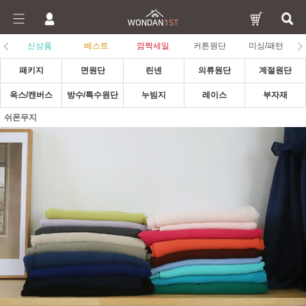
신상품
베스트
깜짝세일
커튼원단
미싱/패턴
패키지
면원단
린넨
의류원단
계절원단
옥스/캔버스
방수/특수원단
누빔지
레이스
부자재
쉬폰무지