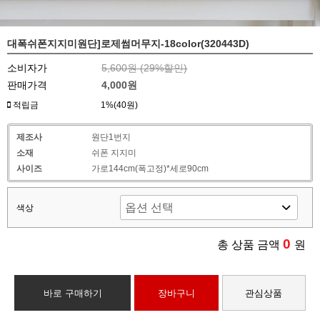
대폭쉬폰지지미원단]로제썸머무지-18color(320443D)
소비자가
5,600원 (
29
%할인)
판매가격
4,000원
적립금
1%(40원)
제조사
원단1번지
소재
쉬폰 지지미
사이즈
가로144cm(폭고정)*세로90cm
색상
0
총 상품 금액
원
바로 구매하기
장바구니
관심상품