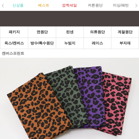
신상품
베스트
깜짝세일
커튼원단
미싱/패턴
패키지
면원단
린넨
의류원단
계절원단
옥스/캔버스
방수/특수원단
누빔지
레이스
부자재
캔버스프린트