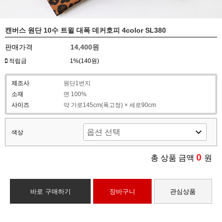
캔버스 원단 10수 트윌 대폭 데커호피 4color SL380
판매가격
14,400원
적립금
1%(140원)
제조사
원단1번지
소재
면 100%
사이즈
약 가로145cm(폭고정) × 세로90cm
색상
0
총 상품 금액
원
바로 구매하기
장바구니
관심상품