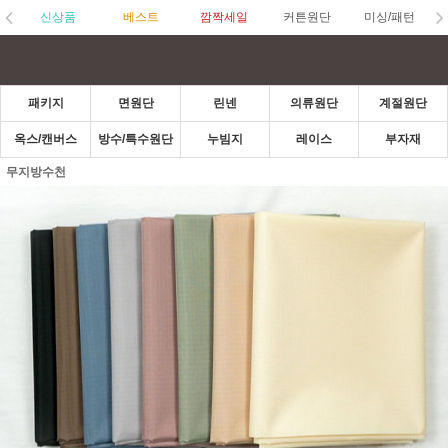
신상품
베스트
깜짝세일
커튼원단
미싱/패턴
패키지
면원단
린넨
의류원단
계절원단
옥스/캔버스
방수/특수원단
누빔지
레이스
부자재
무지방수천