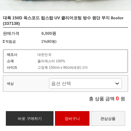
대폭 150D 옥스포드 립스탑 UV 클리어코팅 방수 원단 무지 8color
(337138)
판매가격
6,000원
적립금
1%(60원)
제조사
대한민국
소재
폴리에스터 100%
사이즈
고정폭 150cm x 90cm(세로) 1마
색상
0
총 상품 금액
원
바로 구매하기
장바구니
관심상품