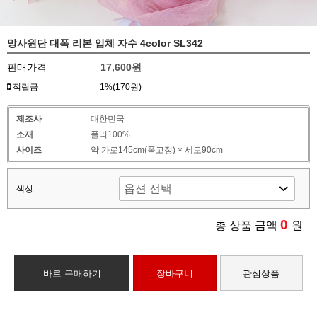
망사원단 대폭 리본 입체 자수 4color SL342
판매가격
17,600원
적립금
1%(170원)
제조사
대한민국
소재
폴리100%
사이즈
약 가로145cm(폭고정) × 세로90cm
색상
0
총 상품 금액
원
바로 구매하기
장바구니
관심상품