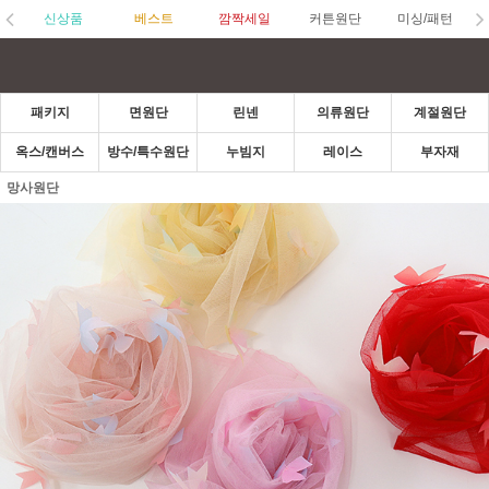
신상품
베스트
깜짝세일
커튼원단
미싱/패턴
패키지
면원단
린넨
의류원단
계절원단
옥스/캔버스
방수/특수원단
누빔지
레이스
부자재
망사원단