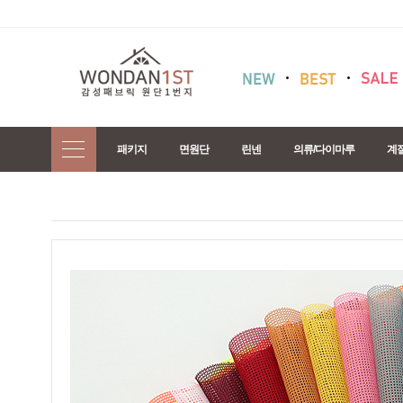
패키지
면원단
린넨
의류/다이마루
계