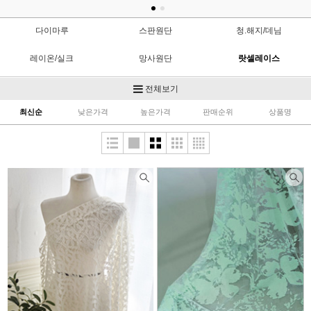
다이마루
스판원단
청.해지/데님
레이온/실크
망사원단
랏셀레이스
자켓/야상/바람막이
안감/다후다
한복원단
전체보기
최신순
낮은가격
높은가격
판매순위
상품명
공단원단
저지/분또
무대의상
플리츠원단
니트
네오플렌
기능성원단
울/모직/양장지
트위드
레깅스원단
수영복원단
기타의류
패딩(누빔)/본딩