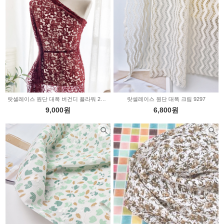
랏셀레이스 원단 대폭 버건디 플라워 2236350
랏셀레이스 원단 대폭 크림 9297
9,000원
6,800원