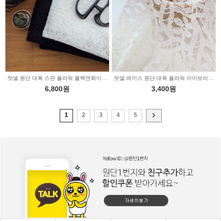
랏셀 원단 대폭 스판 플라워 블랙앤화이트 2color 2231826
랏셀 레이스 원단 대폭 플라워 아이보리 2226531
6,800원
3,400원
1
2
3
4
5