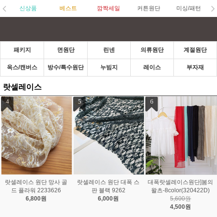
신상품
베스트
깜짝세일
커튼원단
미싱/패턴
패키지
면원단
린넨
의류원단
계절원단
옥스/캔버스
방수/특수원단
누빔지
레이스
부자재
랏셀레이스
1
2
3
대폭랏셀스판레이스]꽃구
랏셀레이스 원단 대폭 스
랏셀레이스 원단 대폭 본
름-2color(2409)
컬 블랙 2233396
딩 레이스 9290
7,200원
4,000원
8,500원