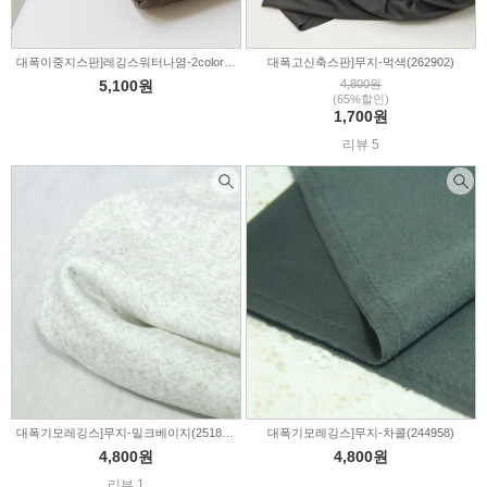
대폭이중지스판]레깅스워터나염-2color(316144)
대폭고신축스판]무지-먹색(262902)
5,100원
4,800원
(65%할인)
1,700원
리뷰 5
대폭기모레깅스]무지-밀크베이지(251830)
대폭기모레깅스]무지-차콜(244958)
4,800원
4,800원
리뷰 1