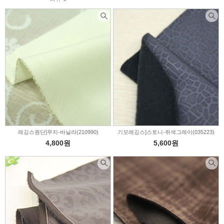
레깅스원단]무지-바닐라(210990)
기모레깅스]스토니-쥐색그레이(035223)
4,800원
5,600원