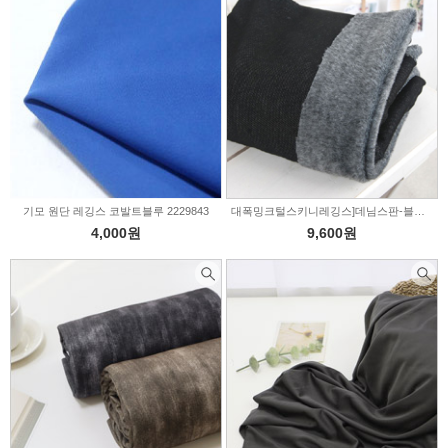
레깅스원단
수영복원단
기타의류
패딩(누빔)/본딩
기모 원단 레깅스 코발트블루 2229843
대폭밍크털스키니레깅스]데님스판-블랙(70498)
4,000원
9,600원