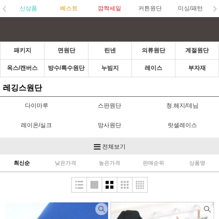
신상품
베스트
깜짝세일
커튼원단
미싱/패턴
패키지
면원단
린넨
의류원단
계절원단
옥스/캔버스
방수/특수원단
누빔지
레이스
부자재
레깅스원단
다이마루
스판원단
청.해지/데님
레이온/실크
망사원단
랏셀레이스
자켓/야상/바람막이
안감/다후다
한복원단
전체보기
최신순
낮은가격
높은가격
판매순위
상품명
공단원단
저지/분또
무대의상
플리츠원단
니트
네오플렌
기능성원단
울/모직/양장지
트위드