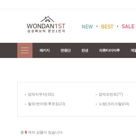
패키지
면원단
린넨
의류/다이마루
계
암막지무지(102)
암막프린트(77)
발포/번아웃/후로킹(23)
노방(크리스탈)(54)
총
6
개의 상품이 있습니다.