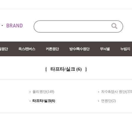
절원단
옥스/캔버스
커튼원단
방수/특수원단
무늬별
누빔지
[ 타프타/실크
(6)
]
폴리원단(149)
자수&망사 원단(331
타프타/실크(6)
면원단(2)