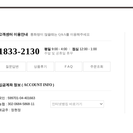
고객센터 이용안내
통화량이 많을때는 Q&A를 이용해주세요
1833-2130
평일
9:00 - 4:00
점심
12:00 - 1:00
주말 및 공휴일 휴무
질문답변
상품후기
F A Q
주문조회
입금계좌 정보 ( ACCOUNT INFO )
국민 : 599701-04-401663
농협 : 302-0684-5868-11
예금주 : 정현정