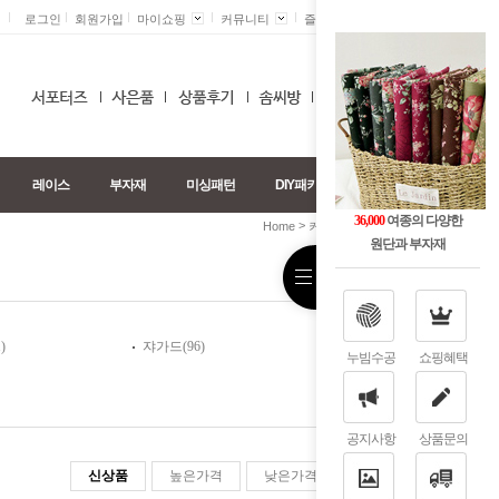
로그인
회원가입
마이쇼핑
커뮤니티
즐겨찾기 +
0
레이스
부자재
미싱패턴
DIY패키지
36,000
여종의 다양한
>
>
Home
커튼원단
타프타/실크
원단과 부자재
)
쟈가드(96)
누빔수공
쇼핑혜택
공지사항
상품문의
신상품
높은가격
낮은가격
판매순위