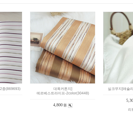
(869693)
대폭커튼지]
실크무지]애슐리-
에르베스트라이프-2color(30448)
5,3
4,800
원
리뷰