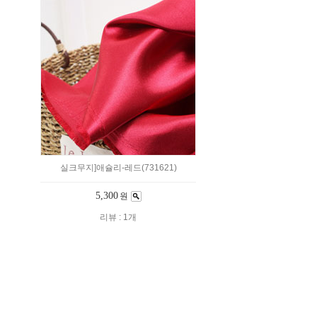
실크무지]애슐리-레드(731621)
5,300
원
리뷰 : 1개