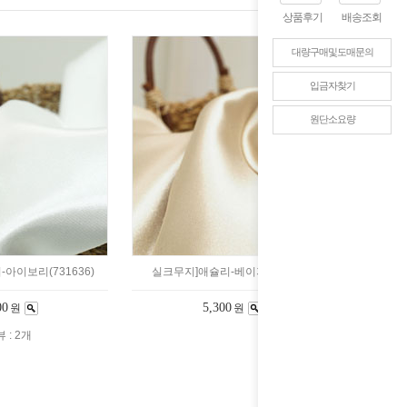
상품후기
배송조회
대량구매및도매문의
입금자찾기
원단소요량
아이보리(731636)
실크무지]애슐리-베이지(731634)
00
5,300
원
원
 : 2개