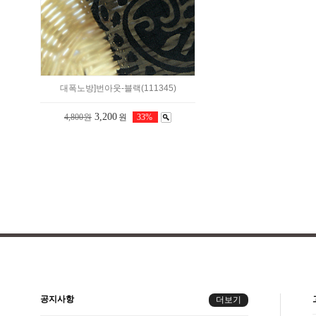
대폭노방]번아웃-블랙(111345)
3,200
4,800원
원
33%
공지사항
더보기