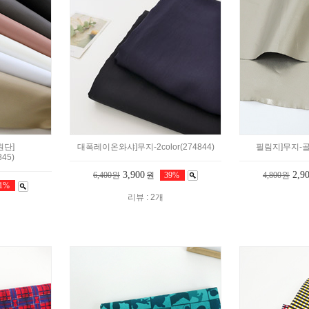
단]
대폭레이온와샤]무지-2color(274844)
필림지]무지-골
845)
3,900
2,9
6,400원
원
39%
4,800원
41%
리뷰 : 2개