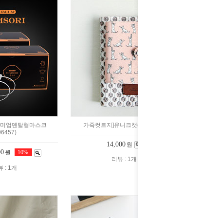
리미엄덴탈형마스크
가죽컷트지]유니크캣(1065933)
96457)
14,000
원
00
원
10%
리뷰 : 1개
 : 1개