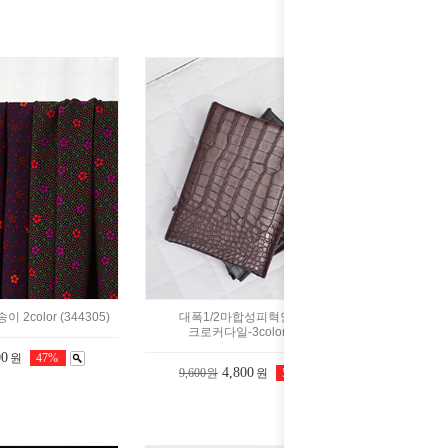
2color (344305)
대폭1/2마합성피혁인조가죽]
크로커다일-3color(2244)
00
원
47%
4,800
9,600원
원
50%