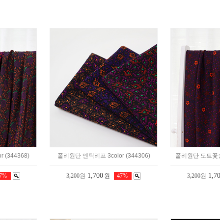
(344368)
폴리원단 엔틱리프 3color (344306)
폴리원단 도트꽃송이 
1,700
1,7
47%
3,200원
원
47%
3,200원