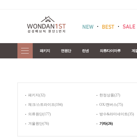
패키지
면원단
린넨
의류/다이마루
계
패키지(32)
한정상품(27)
체크/스트라이프(194)
OX/캔버스(75)
의류원단(177)
방수&라미네이트(35)
겨울원단(76)
기타(26)