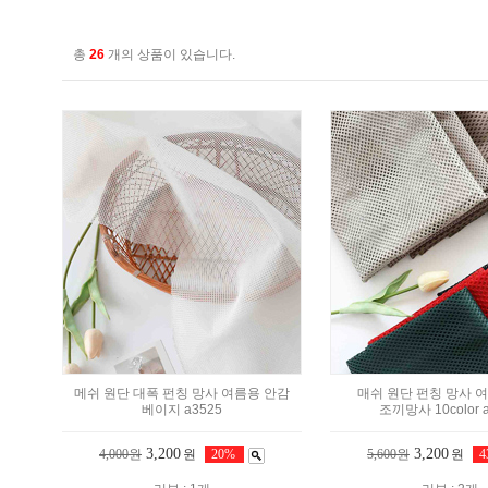
총
26
개의 상품이 있습니다.
메쉬 원단 대폭 펀칭 망사 여름용 안감
매쉬 원단 펀칭 망사 
베이지 a3525
조끼망사 10color 
3,200
3,200
4,000원
원
20%
5,600원
원