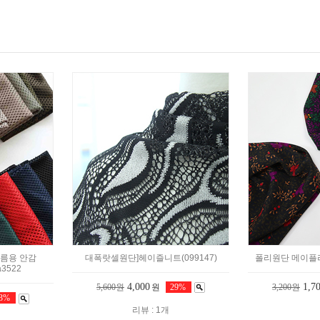
여름용 안감
대폭랏셀원단]헤이즐니트(099147)
폴리원단 메이플리프 
a3522
4,000
1,7
5,600원
원
29%
3,200원
43%
리뷰 : 1개