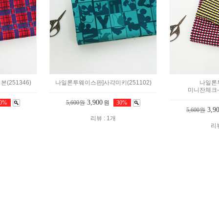
251346)
나일론투웨이스판]사각미키(251102)
나일론
미니잔체크-2c
3,900
30%
5,600원
원
30%
3,9
5,600원
리뷰 : 1개
리뷰