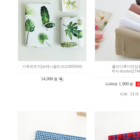
가죽컷트지]보태니컬리프(1065934)
폴리다후다안감원
무지-6color(274
14,000
원
1,900
3,200원
원
리뷰 : 21개