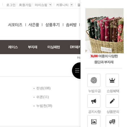
로그인
회원가입
마이쇼핑
커뮤니티
즐겨찾기 +
0
레이스
부자재
미싱패턴
DIY패키지
36,000
여종의 다양한
>
>
Home
깜짝세일
기타
원단과 부자재
린넨(108)
누빔수공
쇼핑혜택
쉬폰(11)
누빔천(39)
공지사항
상품문의