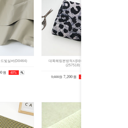
드빛실버(D0464)
대폭헤링본방적사]데니레오파드
(257518)
00
원
40%
7,200
9,600원
원
25%