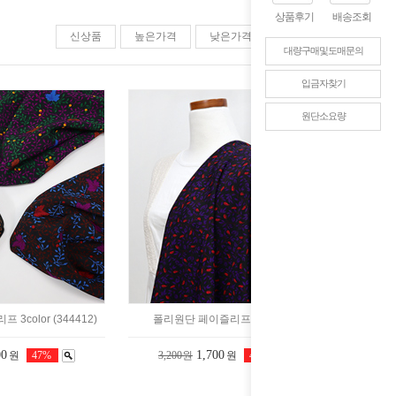
상품후기
배송조회
신상품
높은가격
낮은가격
판매순위
대량구매및도매문의
입금자찾기
원단소요량
3color (344412)
폴리원단 페이즐리프 (344411)
00
1,700
원
47%
3,200원
원
47%