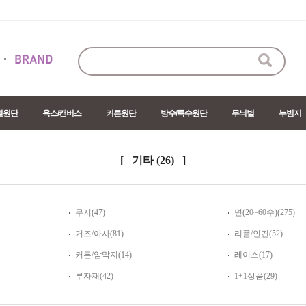
절원단
옥스/캔버스
커튼원단
방수/특수원단
무늬별
누빔지
[ 기타
(26)
]
무지(47)
면(20~60수)(275)
거즈/아사(81)
리플/인견(52)
커튼/암막지(14)
레이스(17)
부자재(42)
1+1상품(29)