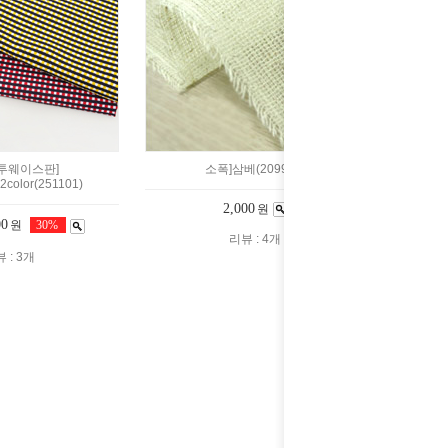
투웨이스판]
소폭]삼베(209988)
olor(251101)
2,000
원
00
원
30%
리뷰 : 4개
 : 3개