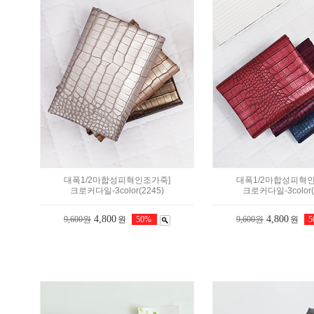
대폭1/2마합성피혁인조가죽]
대폭1/2마합성피혁
크로커다일-3color(2245)
크로커다일-3color(
4,800
4,800
9,600원
원
50%
9,600원
원