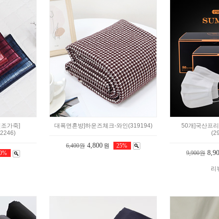
인조가죽]
대폭면혼방]하운즈체크-와인(319194)
50개]국산프
2246)
(2
4,800
6,400원
원
25%
8,9
50%
9,900원
리뷰