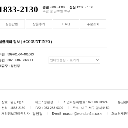
1833-2130
평일
9:00 - 4:00
점심
12:00 - 1:00
주말 및 공휴일 휴무
질문답변
상품후기
F A Q
주문조회
입금계좌 정보 ( ACCOUNT INFO )
국민 : 599701-04-401663
농협 : 302-0684-5868-11
예금주 : 정현정
상호 :
원단1번지
대표 :
정현정
사업자등록번호 :
872-08-01924
통신판매
전화 :
1833-2130
FAX :
053-283-0309
주소 :
대구 서구 달서로 52
정현정
master@wondan1st.co.kr
개인정보관리책임자 :
E-mail :
호스팅제공자