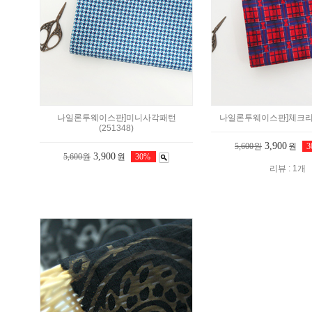
나일론투웨이스판]미니사각패턴
나일론투웨이스판]체크리본(
(251348)
3,900
5,600원
원
3,900
5,600원
원
30%
리뷰 : 1개