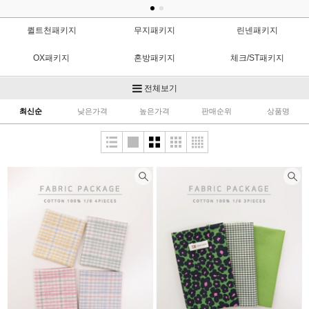
퀼트천패키지
무지패키지
린넨패키지
OX패키지
혼방패키지
체크/ST패키지
수입패키지
도트패키지
X-MAS패키지
전체보기
최신순
낮은가격
높은가격
판매순위
상품명
다이마루패키지