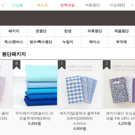
신상품
베스트
깜짝세일
커튼원단
미싱/패턴
패키지
면원단
린넨
의류원단
계절원단
옥스/캔버스
방수/특수원단
누빔지
레이스
부자재
원단패키지
1
2
3
패키지]달콤체크-블루4팩
패키지원단 모닝글로리
패키지원단 전통문양 블
[1/6마](309904)
퍼플 3팩 1/6마 141932
루 3팩 1/6마 2234937
4,900원
4,200원
4,100원
4,000원