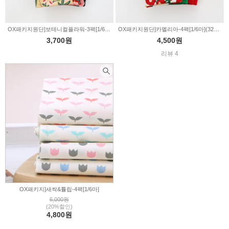
OX패키지원단]보테니컬플라워-3팩[1/6마](324596)
OX패키지원단]카멜리아-4팩[1/6마](324595)
3,700원
4,500원
리뷰 4
OX패키지]새싹&튤립-4팩[1/6마]
6,000원
(20%할인)
4,800원