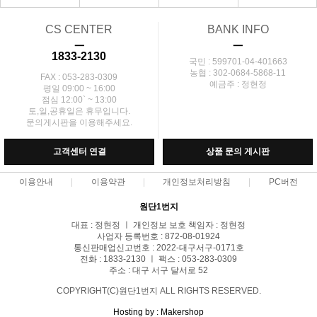
CS CENTER
BANK INFO
ㅡ
ㅡ
1833-2130
국민 : 599701-04-401663
농협 : 302-0684-5868-11
FAX : 053-283-0309
예금주 : 정현정
평일 09:00 ~ 16:00
점심 12:00` ~ 13:00
토,일,공휴일은 휴무입니다.
문의게시판을 이용해주세요.
고객센터 연결
상품 문의 게시판
이용안내
이용약관
개인정보처리방침
PC버전
원단1번지
대표 : 정현정 ㅣ 개인정보 보호 책임자 : 정현정
사업자 등록번호 : 872-08-01924
통신판매업신고번호 : 2022-대구서구-0171호
전화 : 1833-2130 ㅣ 팩스 : 053-283-0309
주소 : 대구 서구 달서로 52
COPYRIGHT(C)원단1번지 ALL RIGHTS RESERVED.
Hosting by : Makershop