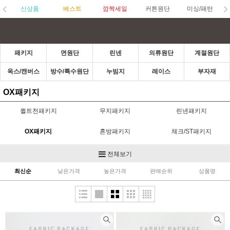
신상품
베스트
깜짝세일
커튼원단
미싱/패턴
패키지
면원단
린넨
의류원단
계절원단
옥스/캔버스
방수/특수원단
누빔지
레이스
부자재
OX패키지
퀼트천패키지
무지패키지
린넨패키지
OX패키지
혼방패키지
체크/ST패키지
수입패키지
도트패키지
X-MAS패키지
전체보기
최신순
낮은가격
높은가격
판매순위
상품명
다이마루패키지