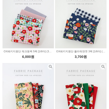
OX패키지원단 체크동백 5팩 [1/6마] (336319)
OX패키지원단 플라워앤캣 3팩 [1/6마] (336305)
6,000원
3,700원