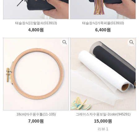
태슬장식]깃털열쇠(013913)
태슬장식]가죽퍼플(013910)
4,800원
6,400원
18cm]자수용수틀(11-105)
그레이스자수용보일-2color(945291)
7,000원
15,000원
리뷰 1