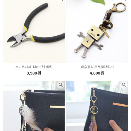
스마트니퍼-13cm(74-608)
태슬장식]로봇(013914)
3,500원
4,800원