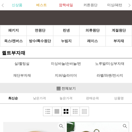
신상품
베스트
깜짝세일
커튼원단
미싱/패턴
패키지
면원단
린넨
의류원단
계절원단
옥스/캔버스
방수/특수원단
누빔지
레이스
부자재
퀼트부자재
실/퀼팅실
미싱바늘/손바늘/핀
노루발/미싱부자재
재단부자재
지퍼/슬라이더
라벨/와팬/전사지
고무줄/벨크로/스트링벨
단추/수입단추
초크/수성펜
전체보기
(끈)
최신순
낮은가격
높은가격
판매순위
상품명
접착제/심지
가방부자재
스탬프/잉크/펜
바이어스/파이핑
카드/통장속지/실패
헤어타이
홈패션부자재
한복부자재
헤어부자재