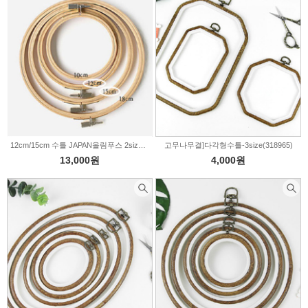
펠트부자재
의류부자재
퀼트부자재
인형부자재
신생아용품
X-MAS부자재
비즈/수술/솜방울
커튼부자재
솜/이불솜/보충제
12cm/15cm 수틀 JAPAN올림푸스 2size 16-707
고무나무결]다각형수틀-3size(318965)
13,000원
4,000원