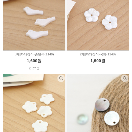
3개]자개장식-종달색(1149)
2개]자개장식-국화(1148)
1,600원
1,900원
리뷰 2