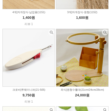
4개]자개장식-납잡꽃(1151)
3개]자개장식-원형(1152)
1,400원
1,600원
리뷰 1
크로바]투웨이니퍼(21-505)
좌식]원형수틀대(21cm/24cm/28cm)
9,750원
24,000원
리뷰 1