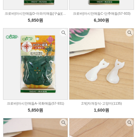
크로바]아시안매듭D-아와지매듭[구슬](57-934)
크로바]아시안매듭C-단추매듭(57-933)
5,850원
6,300원
크로바]아시안매듭A-국화매듭(57-931)
2개]자개장식-고양이(1135)
5,850원
1,600원