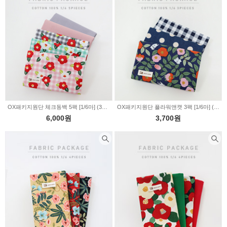
OX패키지원단 체크동백 5팩 [1/6마] (336319)
OX패키지원단 플라워앤캣 3팩 [1/6마] (336305)
6,000원
3,700원