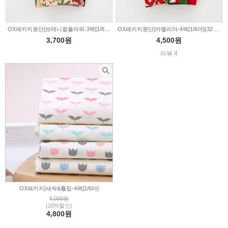
OX패키지원단]보테니컬플라워-3팩[1/6마](324596)
OX패키지원단]카멜리아-4팩[1/6마](324595)
3,700원
4,500원
리뷰 4
OX패키지]새싹&튤립-4팩[1/6마]
6,000원
(20%할인)
4,800원