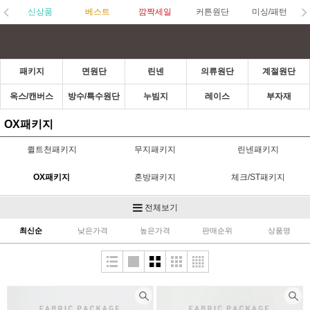
신상품
베스트
깜짝세일
커튼원단
미싱/패턴
패키지
면원단
린넨
의류원단
계절원단
옥스/캔버스
방수/특수원단
누빔지
레이스
부자재
OX패키지
퀼트천패키지
무지패키지
린넨패키지
OX패키지
혼방패키지
체크/ST패키지
수입패키지
도트패키지
X-MAS패키지
전체보기
최신순
낮은가격
높은가격
판매순위
상품명
다이마루패키지