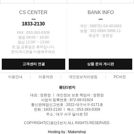
CS CENTER
BANK INFO
ㅡ
ㅡ
1833-2130
국민 : 599701-04-401663
농협 : 302-0684-5868-11
FAX : 053-283-0309
예금주 : 정현정
평일 09:00 ~ 16:00
점심 12:00` ~ 13:00
토,일,공휴일은 휴무입니다.
문의게시판을 이용해주세요.
고객센터 연결
상품 문의 게시판
이용안내
이용약관
개인정보처리방침
PC버전
원단1번지
대표 : 정현정 ㅣ 개인정보 보호 책임자 : 정현정
사업자 등록번호 : 872-08-01924
통신판매업신고번호 : 2022-대구서구-0171호
전화 : 1833-2130 ㅣ 팩스 : 053-283-0309
주소 : 대구 서구 달서로 52
COPYRIGHT(C)원단1번지 ALL RIGHTS RESERVED.
Hosting by : Makershop