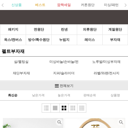
신상품
베스트
깜짝세일
커튼원단
미싱/패턴
패키지
면원단
린넨
의류원단
계절원단
옥스/캔버스
방수/특수원단
누빔지
레이스
부자재
펠트부자재
실/퀼팅실
미싱바늘/손바늘/핀
노루발/미싱부자재
재단부자재
지퍼/슬라이더
라벨/와팬/전사지
고무줄/벨크로/스트링벨
단추/수입단추
초크/수성펜
전체보기
(끈)
최신순
낮은가격
높은가격
판매순위
상품명
접착제/심지
가방부자재
스탬프/잉크/펜
바이어스/파이핑
카드/통장속지/실패
헤어타이
홈패션부자재
한복부자재
헤어부자재