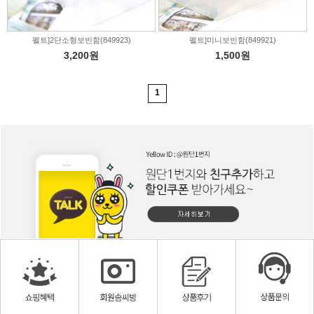
펠트]2단소형보빈함(849923)
펠트]미니보빈함(849921)
3,200원
1,500원
1