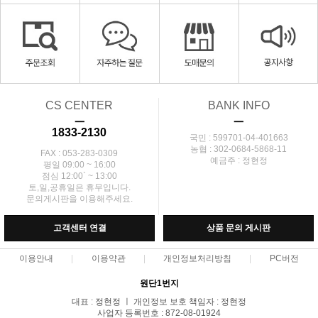
CS CENTER
BANK INFO
ㅡ
ㅡ
1833-2130
국민 : 599701-04-401663
농협 : 302-0684-5868-11
FAX : 053-283-0309
예금주 : 정현정
평일 09:00 ~ 16:00
점심 12:00` ~ 13:00
토,일,공휴일은 휴무입니다.
문의게시판을 이용해주세요.
고객센터 연결
상품 문의 게시판
이용안내
이용약관
개인정보처리방침
PC버전
원단1번지
대표 : 정현정 ㅣ 개인정보 보호 책임자 : 정현정
사업자 등록번호 : 872-08-01924