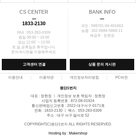
CS CENTER
BANK INFO
ㅡ
ㅡ
1833-2130
국민 : 599701-04-401663
농협 : 302-0684-5868-11
FAX : 053-283-0309
예금주 : 정현정
평일 09:00 ~ 16:00
점심 12:00` ~ 13:00
토,일,공휴일은 휴무입니다.
문의게시판을 이용해주세요.
고객센터 연결
상품 문의 게시판
이용안내
이용약관
개인정보처리방침
PC버전
원단1번지
대표 : 정현정 ㅣ 개인정보 보호 책임자 : 정현정
사업자 등록번호 : 872-08-01924
통신판매업신고번호 : 2022-대구서구-0171호
전화 : 1833-2130 ㅣ 팩스 : 053-283-0309
주소 : 대구 서구 달서로 52
COPYRIGHT(C)원단1번지 ALL RIGHTS RESERVED.
Hosting by : Makershop