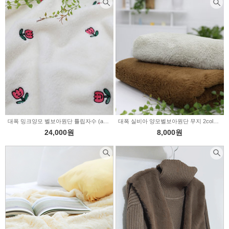
대폭 밍크양모 벨보아원단 튤립자수 (a3300)
대폭 실비아 양모벨보아원단 무지 2color (a3299)
24,000원
8,000원