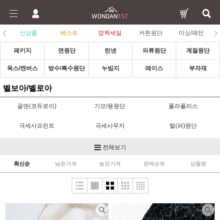
신상품
베스트
깜짝세일
커튼원단
미싱/패턴
패키지
면원단
린넨
의류원단
계절원단
옥스/캔버스
방수/특수원단
누빔지
레이스
부자재
벨보아/벨로아
골덴(코듀로이)
기모/융원단
폴라폴리스
극세사프린트
극세사무지
털(퍼)원단
벨벳/스웨이드
벨보아/벨로아
크리스마스
전체보기
최신순
낮은가격
높은가격
판매순위
상품명