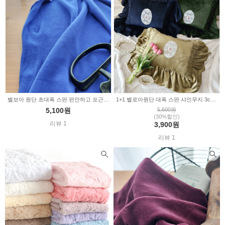
벨보아 원단 초대폭 스판 편안하고 포근한 무지 블루 349311
1+1 벨로아원단 대폭 스판 샤인무지 3color 329154
5,100원
5,600원
(30%할인)
리뷰 1
3,900원
리뷰 1