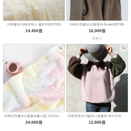
대폭벨보아]헤르메스-옐로우(927763)
대폭단면벨보아]열풍퍼-5color(E0736)
14,400원
16,000원
리뷰 1
대폭단면벨보아열풍퍼물나염그라데이션]솜사탕-2color(E0945)
대폭양면보아털]바니덤블링-베이지계열4color(a2678)
24,000원
12,800원