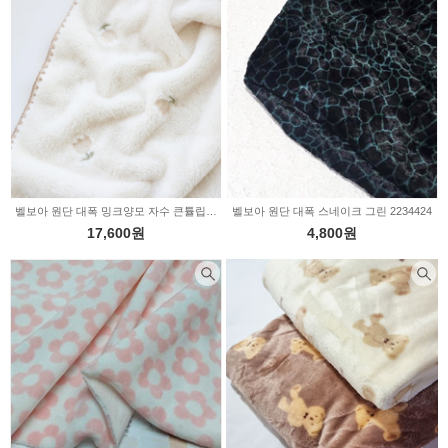
벨보아 원단 대폭 밍크양모 자수 큰튤립 털원단 a3539
벨보아 원단 대폭 스네이크 그린 2234424
17,600원
4,800원