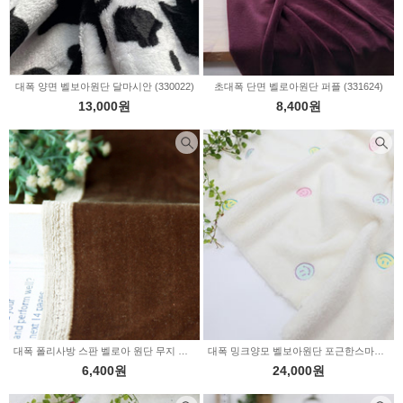
대폭 양면 벨보아원단 달마시안 (330022)
초대폭 단면 벨로아원단 퍼플 (331624)
13,000원
8,400원
대폭 폴리사방 스판 벨로아 원단 무지 골드브라운 (344229)
대폭 밍크양모 벨보아원단 포근한스마일자수 (a3301)
6,400원
24,000원