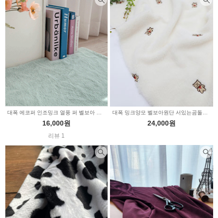
대폭 에코퍼 인조밍크 열풍 퍼 벨보아 원단 무지 셀럽 23color (E1037)
대폭 밍크양모 벨보아원단 서있는곰돌이자수 (a3303)
16,000원
24,000원
리뷰 1