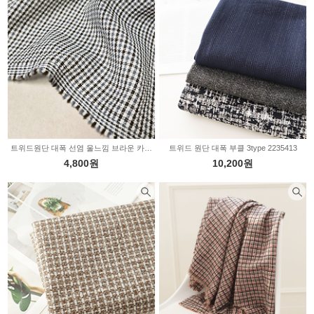
레깅스원단
수영복원단
기타의류
패딩(누빔)/본딩
트위드원단 대폭 선염 울느낌 브라운 카키 2236301
트위드 원단 대폭 부클 3type 2235413
4,800원
10,200원