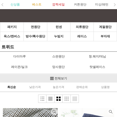
신상품
베스트
깜짝세일
커튼원단
미싱/패턴
패키지
면원단
린넨
의류원단
계절원단
옥스/캔버스
방수/특수원단
누빔지
레이스
부자재
트위드
다이마루
스판원단
청.해지/데님
레이온/실크
망사원단
랏셀레이스
자켓/야상/바람막이
안감/다후다
한복원단
전체보기
최신순
낮은가격
높은가격
판매순위
상품명
공단원단
저지/분또
무대의상
플리츠원단
니트
네오플렌
기능성원단
울/모직/양장지
트위드