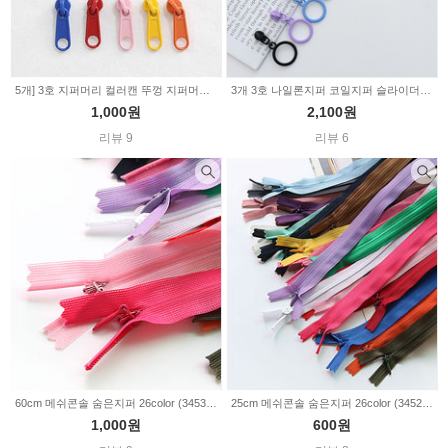
5개] 3호 지퍼머리 컬러캔 뚜껑 지퍼머리 13color (348097)
3개 3호 나일론지퍼 코일지퍼 슬라이더 컬러풀 서클 10color Z1864
1,000원
2,100원
리뷰 9
리뷰 6
60cm 메쉬콘솔 숨은지퍼 26color (345301)
25cm 메쉬콘솔 숨은지퍼 26color (345299)
1,000원
600원