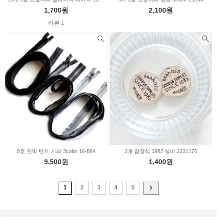
1,700원
2,100원
리뷰 1
8호 천막 텐트 지퍼 3color 16-864
2개 참장식 1982 실버 2231176
9,500원
1,400원
1
2
3
4
5