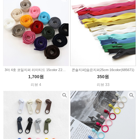
3마 4호 코일지퍼 리미티드 15color Z2035
콘솔지퍼]숨은지퍼25cm-16color(685671)
1,700원
350원
리뷰 4
리뷰 33