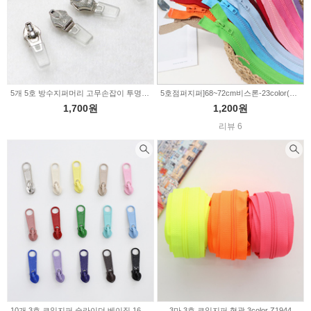
5개 5호 방수지퍼머리 고무손잡이 투명 2232922
5호점퍼지퍼]68~72cm비스론-23color(319050)
1,700원
1,200원
리뷰 6
10개 3호 코일지퍼 슬라이더 베이직 16color Z1940
3마 3호 코일지퍼 형광 3color Z1944