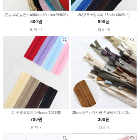
콘솔지퍼]숨은지퍼60cm-30color(284602)
2마]5호코일지퍼-15color(302844)
500원
800원
리뷰 61
리뷰 16
2마]4호코일지퍼-9color(302845)
25cm 숨은바지지퍼 콘솔바지지퍼 25color(346608)
700원
300원
리뷰 7
리뷰 4