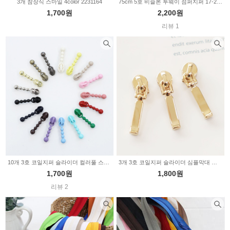
3개 참장식 스마일 4color 2231164
75cm 5호 비슬론 투웨이 점퍼지퍼 17-212
1,700원
2,200원
리뷰 1
10개 3호 코일지퍼 슬라이더 컬러풀 스노우 18color Z2120
3개 3호 코일지퍼 슬라이더 심플막대 골드 2234543
1,700원
1,800원
리뷰 2