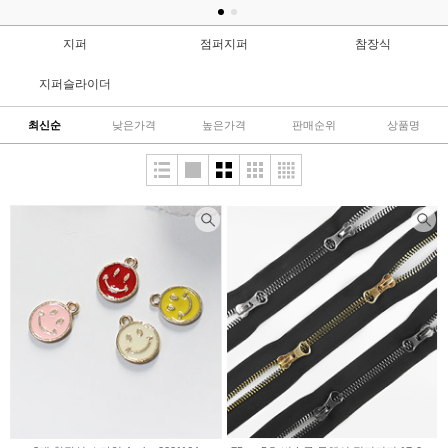
지퍼
점퍼지퍼
참장식
지퍼슬라이더
최신순
낮은가격
높은가격
판매순위
상품명