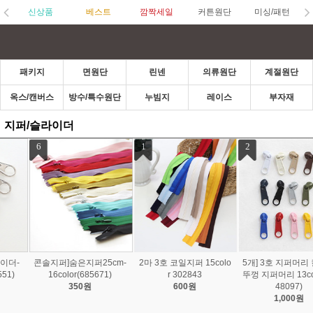
신상품
베스트
깜짝세일
커튼원단
미싱/패턴
패키지
면원단
린넨
의류원단
계절원단
옥스/캔버스
방수/특수원단
누빔지
레이스
부자재
지퍼/슬라이더
1
2
3
2마 3호 코일지퍼 15colo
5개] 3호 지퍼머리 컬러캔
3마] 3호코일 New 컬러지
r 302843
뚜껑 지퍼머리 13color (3
퍼 13color (348120)
600원
48097)
1,700원
1,000원