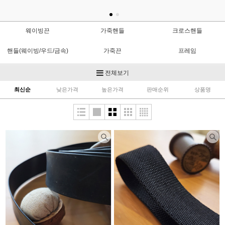
웨이빙끈
가죽핸들
크로스핸들
핸들(웨이빙/우드/금속)
가죽끈
프레임
사시꼬미
키링/키홀더
가방연결고리
전체보기
최신순
낮은가격
높은가격
판매순위
상품명
장식부속