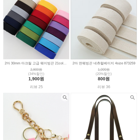
2마 30mm 아크릴 고급 웨이빙끈 21color 275886
2마 면웨빙끈 네츄럴베이지 4size 873259
2,900원
1,000원
(34%할인)
(20%할인)
1,900원
800원
리뷰 25
리뷰 36