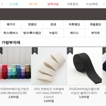
신상품
베스트
깜짝세일
커튼원단
미싱/패턴
패키지
면원단
린넨
의류원단
계절원단
옥스/캔버스
방수/특수원단
누빔지
레이스
부자재
가방부자재
1
2
3
2마 30mm 아크릴 고급
2개 47mm 토이 와이어
2마 면웨빙끈 네츄럴베이
웨이빙끈 21color 27588
키링 8color 56-048
지 4size 873259
6
1,400원
1,000원
2,900원
800원
1,900원