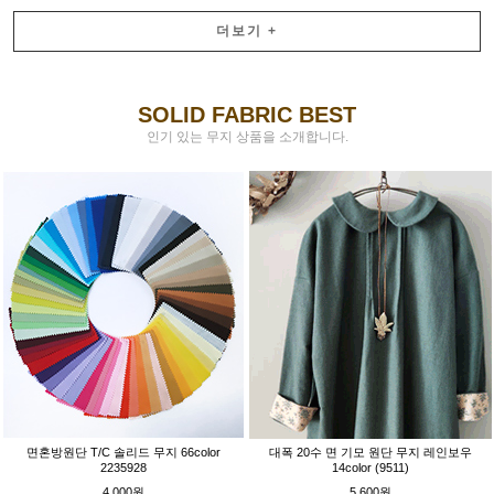
더보기
+
SOLID FABRIC BEST
인기 있는 무지 상품을 소개합니다.
면혼방원단 T/C 솔리드 무지 66color
대폭 20수 면 기모 원단 무지 레인보우
2235928
14color (9511)
4,000원
5,600원