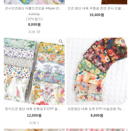
꼰사인견원단 여름인견모음 44type (309484)
인견 원단 대폭 무형광 천연 꼰사 뜨왈 프랑스 포도밭 2color 2232428
9,800원
10,400원
(18%할인)
8,000원
리뷰 16
한지인견 원단 대폭 친환경 E-DTP 멀버리 원단 10type 2233305
쉬폰원단 대폭 요루 DTP 비밀정원 7type 2235365
12,000원
8,000원
리뷰 1