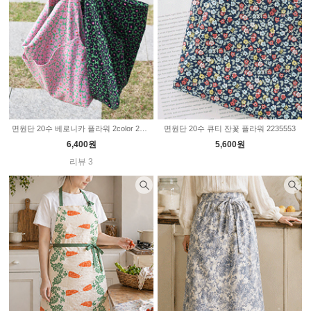
면원단 20수 베로니카 플라워 2color 2235749
면원단 20수 큐티 잔꽃 플라워 2235553
6,400원
5,600원
리뷰 3