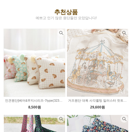
추천상품
예쁘고 인기 많은 원단들만 모았답니다!
인견원단]베어&무지시리즈-7type(323942)
거즈원단 대폭 사각퀼팅 일러스터 컷트지 5type 2236046
8,500원
29,600원