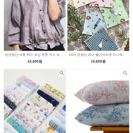
린넨원단 대폭 40수 워싱 투톤 믹스 브라운블루 2235545
1/2마 면원단 20수 빨간머리앤 미니체크 리뉴얼 5color 2235471
10,400원
10,600원