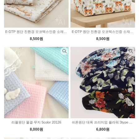
E-DTP 원단 친환경 오코텍스인증 소재선택 꽃나비 고양이 P1202
E-DTP 원단 친환경 오코텍스인증 소재선택 그린리프 고양이 P1213
8,500원
8,500원
리플원단 물결 무지 5color 20126
쉬폰원단 대폭 프리미엄 플라워 3type 2236408
8,000원
6,800원