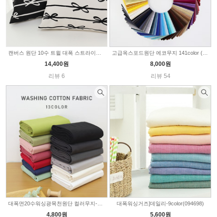
캔버스 원단 10수 트윌 대폭 스트라이프리본 2color SL686
고급옥스포드원단 에코무지 141color (313616)
14,400원
8,000원
리뷰 6
리뷰 54
대폭면20수워싱광목천원단 컬러무지-16color 2324
대폭워싱거즈]데일리-9color(094698)
4,800원
5,600원