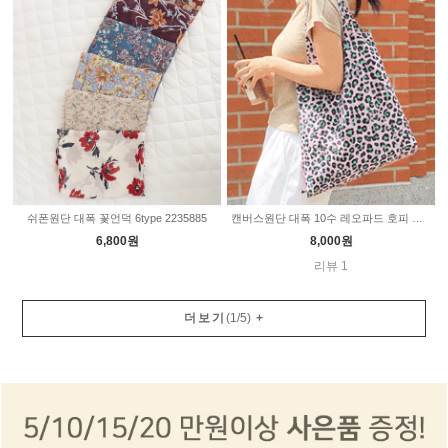
쉬폰원단 대폭 꽃언덕 6type 2235885
캔버스원단 대폭 10수 레오파드 호피 파스텔 3color 2235891
6,800원
8,000원
리뷰 1
더보기
(
1
/
5
)
+