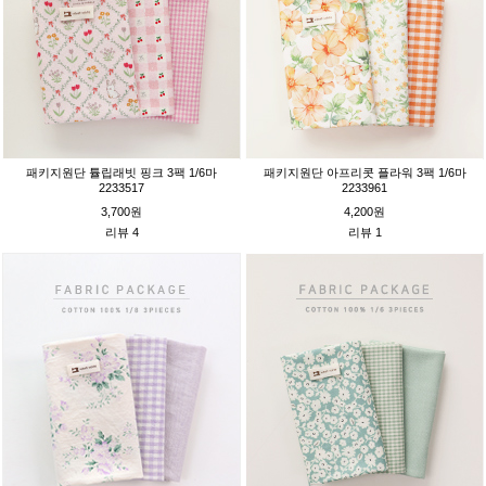
패키지원단 튤립래빗 핑크 3팩 1/6마
패키지원단 아프리콧 플라워 3팩 1/6마
2233517
2233961
3,700원
4,200원
리뷰 4
리뷰 1