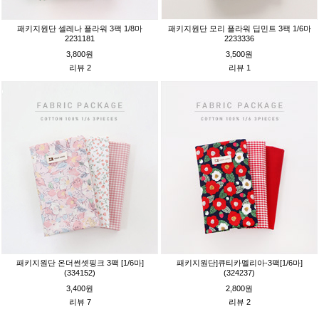
패키지원단 셀레나 플라워 3팩 1/8마
패키지원단 모리 플라워 딥민트 3팩 1/6마
2231181
2233336
3,800원
3,500원
리뷰 2
리뷰 1
패키지원단 온더썬셋핑크 3팩 [1/6마]
패키지원단]큐티카멜리아-3팩[1/6마]
(334152)
(324237)
3,400원
2,800원
리뷰 7
리뷰 2