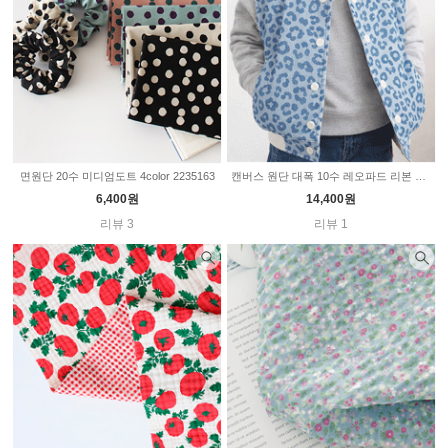
면원단 20수 미디엄도트 4color 2235163
캔버스 원단 대폭 10수 레오파드 리본 고양이 4color SL932
6,400원
14,400원
리뷰 3
리뷰 1