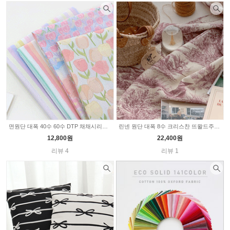
면원단 대폭 40수 60수 DTP 채채시리즈 234type 348977
린넨 원단 대폭 8수 크리스찬 뜨왈드주이 3color 9375
12,800원
22,400원
리뷰 4
리뷰 1