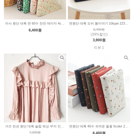
아사 원단 대폭 면 60수 잔잔 데이지 4color 2234206
면원단 대폭 도비 봄이야기 10type 2235133
6,400원
6,400원
(39%할인)
3,900원
리뷰 1
거즈 린넨 원단 대폭 슬럽 워싱 무지 인디핑크 2235135
면원단 대폭 40수 귀여운 들꽃 5color 2235302
7,200원
6,400원