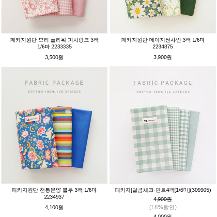
패키지원단 모리 플라워 피치핑크 3팩
패키지원단 데이지썬샤인 3팩 1/6마
1/6마 2233335
2234875
3,500원
3,900원
패키지원단 전통문양 블루 3팩 1/6마
패키지]달콤체크-민트4팩[1/6마](309905)
2234937
4,900원
(18%할인)
4,100원
4,000원