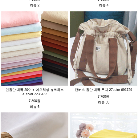
리뷰 2
리뷰 4
면원단 대폭 20수 바이오워싱 뉴코하스
캔버스 원단 대폭 무지 27color 691729
31color 2235132
7,700원
7,800원
리뷰 33
리뷰 6