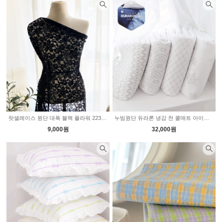
랏셀레이스 원단 대폭 블랙 플라워 2236352
누빔원단 듀라론 냉감 천 쿨매트 아이스가든 4type 2236105
9,000원
32,000원