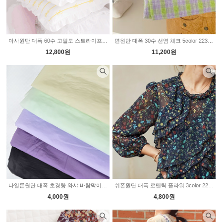
아사원단 대폭 60수 고밀도 스트라이프 리본 5color 2236083
면원단 대폭 30수 선염 체크 5color 2236085
12,800원
11,200원
나일론원단 대폭 초경량 와샤 바람막이 5color 2236075
쉬폰원단 대폭 로맨틱 플라워 3color 2235883
4,000원
4,800원