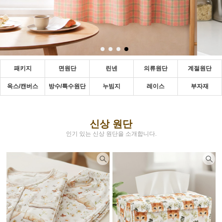
패키지
면원단
린넨
의류원단
계절원단
옥스/캔버스
방수/특수원단
누빔지
레이스
부자재
신상 원단
인기 있는 신상 원단을 소개합니다.