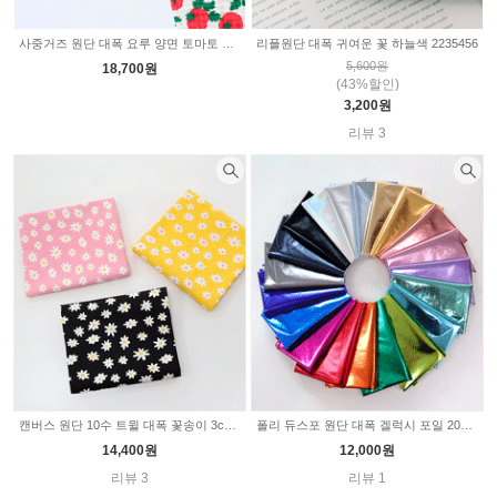
사중거즈 원단 대폭 요루 양면 토마토 나라 Z2167
리플원단 대폭 귀여운 꽃 하늘색 2235456
5,600원
18,700원
(43%할인)
3,200원
리뷰 3
캔버스 원단 10수 트윌 대폭 꽃송이 3color SL422
폴리 듀스포 원단 대폭 겔럭시 포일 20color SL735
14,400원
12,000원
리뷰 3
리뷰 1