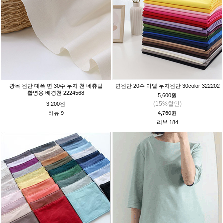
광목 원단 대폭 면 30수 무지 천 네츄럴
면원단 20수 아델 무지원단 30color 322202
촬영용 배경천 2224568
5,600원
(15%할인)
3,200원
리뷰 9
4,760원
리뷰 184