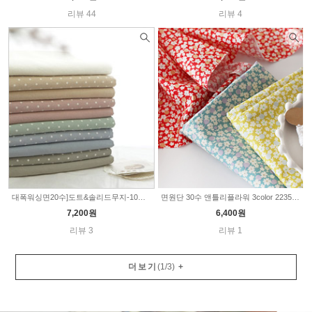
리뷰 44
리뷰 4
대폭워싱면20수]도트&솔리드무지-10종(160255)
면원단 30수 앤틀리플라워 3color 2235164
7,200원
6,400원
리뷰 3
리뷰 1
더보기
(
1
/
3
)
+