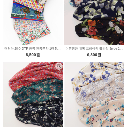
면원단 20수 DTP 한국 전통문양 1탄 5type 2236430
쉬폰원단 대폭 프리미엄 플라워 3type 2236408
8,500원
6,800원