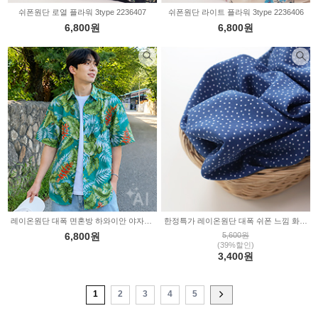
쉬폰원단 로열 플라워 3type 2236407
쉬폰원단 라이트 플라워 3type 2236406
6,800원
6,800원
레이온원단 대폭 면혼방 하와이안 야자수 2236367
한정특가 레이온원단 대폭 쉬폰 느낌 화이트 도트 2236363
6,800원
5,600원
(39%할인)
3,400원
1
2
3
4
5