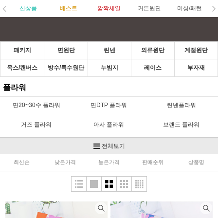
신상품
베스트
깜짝세일
커튼원단
미싱/패턴
패키지
면원단
린넨
의류원단
계절원단
옥스/캔버스
방수/특수원단
누빔지
레이스
부자재
플라워
면20~30수 플라워
면DTP 플라워
린넨플라워
거즈 플라워
아사 플라워
브랜드 플라워
의류원단 플라워
수입/보세 플라워
방수/라미 플라워
전체보기
최신순
낮은가격
높은가격
판매순위
상품명