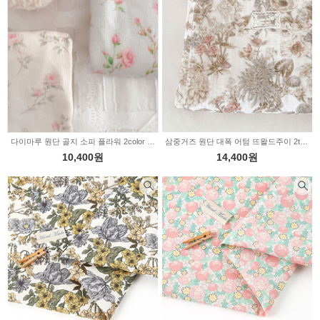
다이마루 원단 골지 소피 플라워 2color 2236468
삼중거즈 원단 대폭 어텀 뜨왈드주이 2type 2236467
10,400원
14,400원