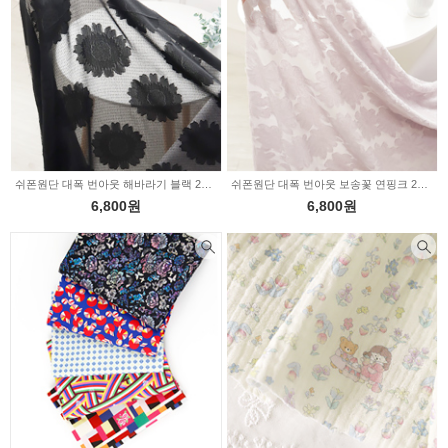
쉬폰원단 대폭 번아웃 해바라기 블랙 2236460
쉬폰원단 대폭 번아웃 보송꽃 연핑크 2236459
6,800원
6,800원