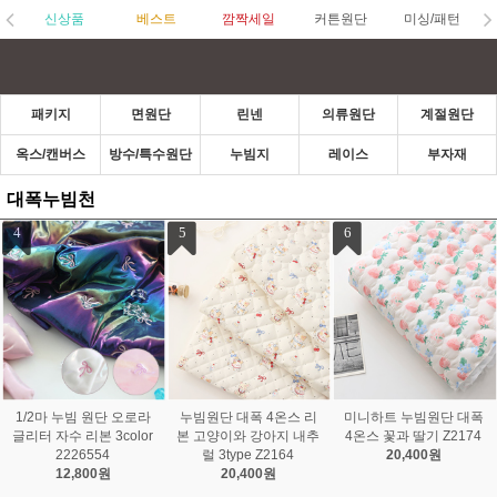
신상품
베스트
깜짝세일
커튼원단
미싱/패턴
패키지
면원단
린넨
의류원단
계절원단
옥스/캔버스
방수/특수원단
누빔지
레이스
부자재
대폭누빔천
1
2
3
꽃누빔원단 대폭 3온스
누빔 원단 대폭 메모리 프
하트 누빔원단 대폭 양면
파스텔 패치 2235630
린트 샤이닝 도트 2color
4온스 생활방수 6color 2
16,000원
JT-097
234548
14,400원
14,400원