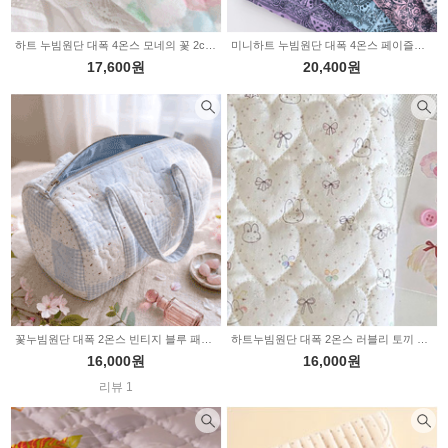
하트 누빔원단 대폭 4온스 모네의 꽃 2color 2236221
미니하트 누빔원단 대폭 4온스 페이즐리 4color Z2182
17,600원
20,400원
꽃누빔원단 대폭 2온스 빈티지 블루 패치 2235871
하트누빔원단 대폭 2온스 러블리 토끼 리본 2235869
16,000원
16,000원
리뷰 1