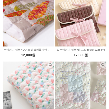
누빔원단 대폭 40수 트윌 컬러풀패더 그레이 2235857
줄누빔원단 대폭 별 도트 3color 2235846
12,000원
17,600원