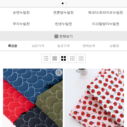
순면누빔천
면혼방누빔천
체크/스트라이프누빔천
무지누빔천
린넨누빔천
미끄럼방지누빔천
OX누빔천
도트누빔천
양면누빔천
전체보기
최신순
낮은가격
높은가격
판매순위
상품명
대폭누빔천
공단누빔천
인견/리플누빔천
누빔속지
누빔수공비
냉감누빔천