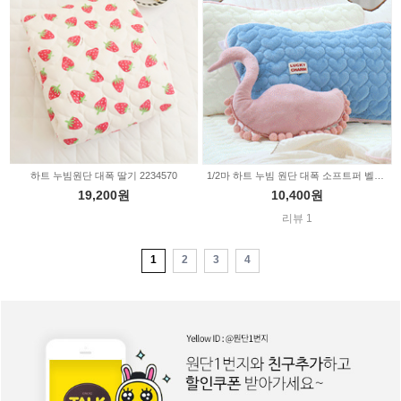
하트 누빔원단 대폭 딸기 2234570
1/2마 하트 누빔 원단 대폭 소프트퍼 벨로아 극세사 무지 천 7color 2229208
19,200원
10,400원
리뷰 1
1
2
3
4