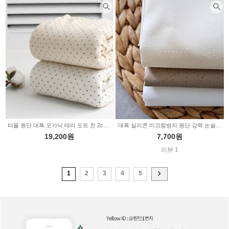
타올 원단 대폭 오가닉 테리 도트 천 2color 349226
대폭 실리콘 미끄럼방지 원단 강력 논슬립 육각도트 3color (334938)
19,200원
7,700원
리뷰 1
1
2
3
4
5