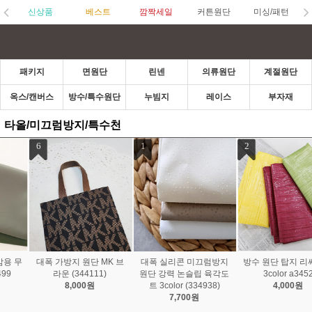
신상품
베스트
깜짝세일
커튼원단
미싱/패턴
패키지
면원단
린넨
의류원단
계절원단
옥스/캔버스
방수/특수원단
누빔지
레이스
부자재
타올/미끄럼방지/특수천
1
2
3
대폭 실리콘 미끄럼방지
방수 원단 탑지 리싸이클
대폭 미끄럼방지 원단 에
원단 강력 논슬립 육각도
3color a3452
코논슬립 3color (33422
트 3color (334938)
4,000원
4)
7,700원
4,500원