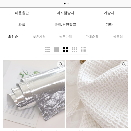
타올원단
미끄럼방지
가방지
와플
종이/천연펄프
기타
최신순
낮은가격
높은가격
판매순위
상품명