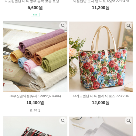
타포린원단 대폭 방수 은박 보온 보냉 시트 2236520
와플원단 코지 면 니트 4type 2236470
5,600원
11,200원
20수잔골와플]무지-9color(694406)
쟈가드원단 대폭 클래식 로즈 2235816
10,400원
12,000원
리뷰 1