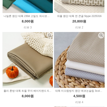
나일론 원단 대폭 230d 고밀도 와샤코팅 가방지 바스락 무지 11color 10-2
와플 원단 대폭 면 큰골 5type 2225316
8,000원
20,800원
리뷰 3
리뷰 2
폴리 혼방 대폭 트윌 무지 베이지랜드 6001
대폭 미끄럼방지 원단 에코논슬립 3color (334224)
8,000원
4,500원
리뷰 4