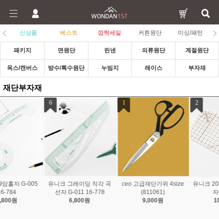
신상품
베스트
깜짝세일
커튼원단
미싱/패턴
패키지
면원단
린넨
의류원단
계절원단
옥스/캔버스
방수/특수원단
누빔지
레이스
부자재
재단부자재
1
2
3
ceo 고급재단가위 4size
유니크 20cm 아이론 시접
띠줄자 컬러 끈줄자 컬러
(811061)
자 16-769
랜덤 2235549
9,000원
10,300원
1,000원