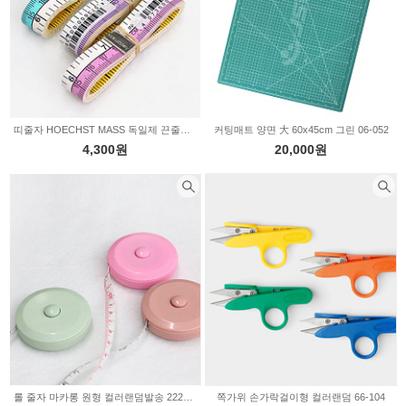
띠줄자 HOECHST MASS 독일제 끈줄자 컬러랜덤 2235548
커팅매트 양면 大 60x45cm 그린 06-052
4,300원
20,000원
롤 줄자 마카롱 원형 컬러랜덤발송 2226179
쪽가위 손가락걸이형 컬러랜덤 66-104