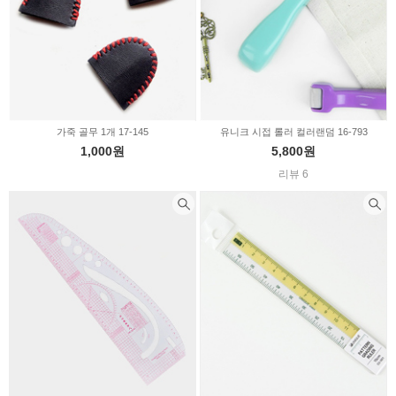
가죽 골무 1개 17-145
유니크 시접 롤러 컬러랜덤 16-793
1,000원
5,800원
리뷰 6