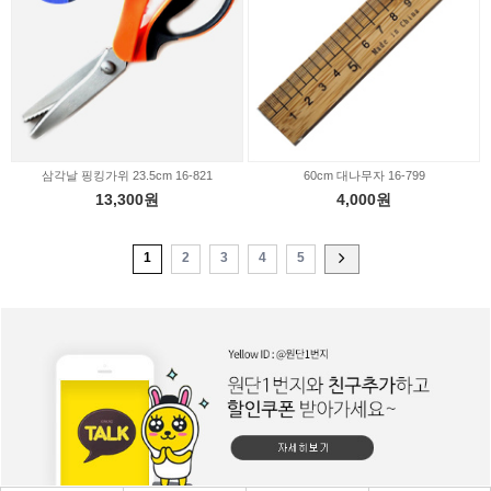
삼각날 핑킹가위 23.5cm 16-821
60cm 대나무자 16-799
13,300원
4,000원
1
2
3
4
5