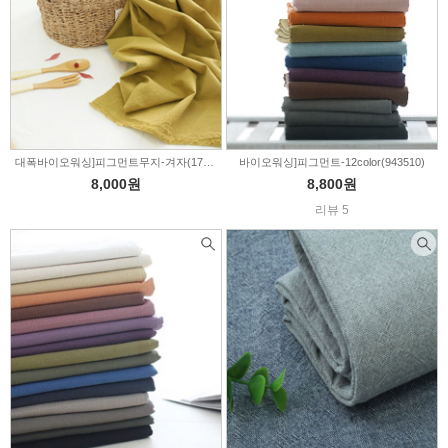
대폭바이오워싱]피그먼트무지-겨자(170711)
바이오워싱]피그먼트-12color(943510)
8,000원
8,800원
리뷰 5