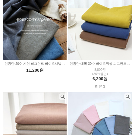
샤틴무지
아사무지
극세사무지
폴라폴리스무지
면원단 20수 자연 피그먼트 바이오새발워싱 무지 3color a3535
면원단 대폭 30수 바이오워싱 피그먼트 3color 349131
11,200원
8,800원
(30%할인)
6,200원
리뷰 3