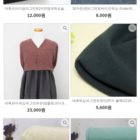
대폭프리미엄피그먼트]자연염색워싱슬러브-16color(196599)
10수린넨]피그먼트바이오워싱-2color(968678)
12,000원
8,000원
대폭워싱피그먼트면마]무지-블랙(221845)
대폭16수워싱피그먼트린넨]클링크다크계열-4color(224884)
5,600원
23,000원