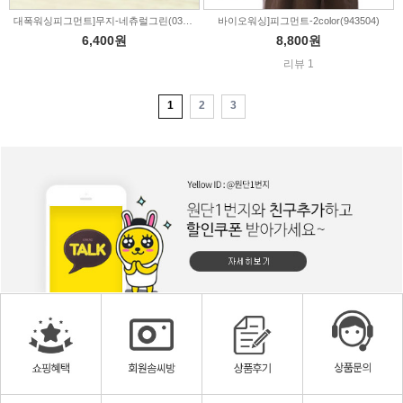
대폭워싱피그먼트]무지-네츄럴그린(030499)
바이오워싱]피그먼트-2color(943504)
6,400원
8,800원
리뷰 1
1
2
3