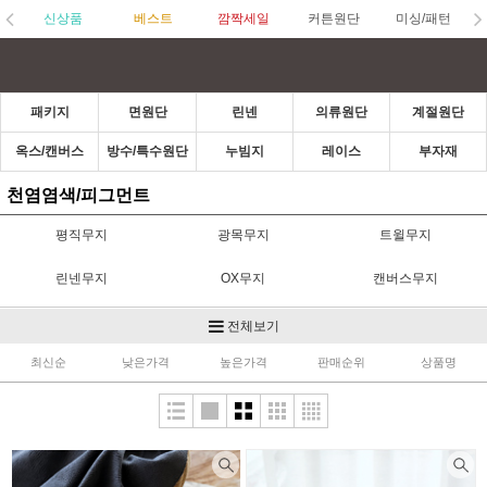
신상품
베스트
깜짝세일
커튼원단
미싱/패턴
패키지
면원단
린넨
의류원단
계절원단
옥스/캔버스
방수/특수원단
누빔지
레이스
부자재
천염염색/피그먼트
평직무지
광목무지
트윌무지
린넨무지
OX무지
캔버스무지
선염해지무지
방수천무지
라미네이트무지
전체보기
최신순
낮은가격
높은가격
판매순위
상품명
천염염색/피그먼트
인견무지
암막무지
리플무지
쉬폰무지
공단/실크무지
망사무지
거즈무지
혼방무지