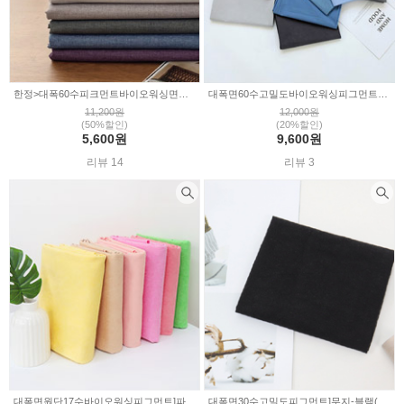
한정>대폭60수피크먼트바이오워싱면원단]무지-7color(325547)
대폭면60수고밀도바이오워싱피그먼트원단]유니무지-10color(a3224)
11,200원
12,000원
(50%할인)
(20%할인)
5,600원
9,600원
리뷰 14
리뷰 3
대폭면원단17수바이오워싱피그먼트]파스텔무지-6color(322808)
대폭면30수고밀도피그먼트]무지-블랙(101-1)