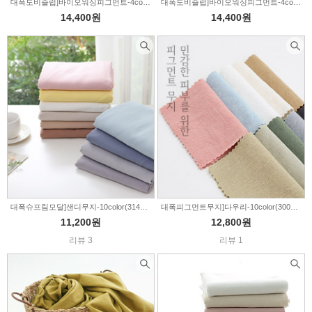
대폭도비슬럽]바이오워싱피그먼트-4color(998060)
대폭도비슬럽]바이오워싱피그먼트-4color(002218)
14,400원
14,400원
대폭슈프림모달]샌디무지-10color(314747)
대폭피그먼트무지]다우리-10color(300628)
11,200원
12,800원
리뷰 3
리뷰 1