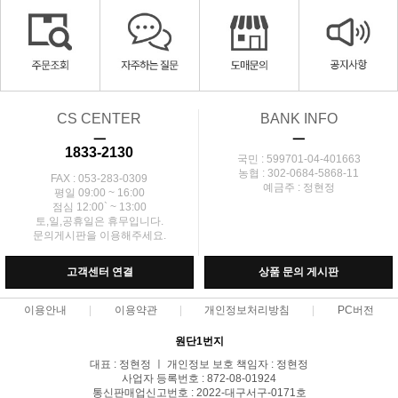
CS CENTER
BANK INFO
ㅡ
ㅡ
1833-2130
국민 : 599701-04-401663
농협 : 302-0684-5868-11
FAX : 053-283-0309
예금주 : 정현정
평일 09:00 ~ 16:00
점심 12:00` ~ 13:00
토,일,공휴일은 휴무입니다.
문의게시판을 이용해주세요.
고객센터 연결
상품 문의 게시판
이용안내
이용약관
개인정보처리방침
PC버전
원단1번지
대표 : 정현정 ㅣ 개인정보 보호 책임자 : 정현정
사업자 등록번호 : 872-08-01924
통신판매업신고번호 : 2022-대구서구-0171호