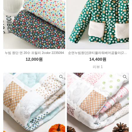
누빔 원단 면 20수 프릴리 2color 2235094
순면누빔원단]큐티플라워베어곰돌이(2378)
12,000원
14,400원
리뷰 1