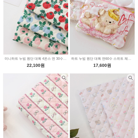
미니하트 누빔 원단 대폭 4온스 면 30수 토마토나라 3color Z2037
하트 누빔 원단 대폭 면60수 스위트 체크베어베리 2232609
22,100원
17,600원