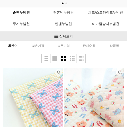
순면누빔천
면혼방누빔천
체크/스트라이프누빔천
무지누빔천
린넨누빔천
미끄럼방지누빔천
OX누빔천
도트누빔천
양면누빔천
전체보기
최신순
낮은가격
높은가격
판매순위
상품명
대폭누빔천
공단누빔천
인견/리플누빔천
누빔속지
누빔수공비
냉감누빔천