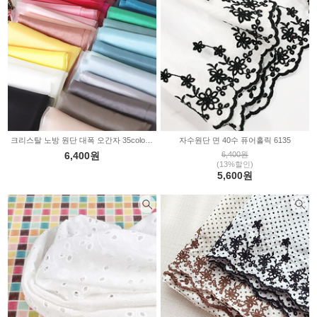
크리스탈 노방 원단 대폭 오간자 35color 2236389
자수원단 면 40수 퓨어홀릭 6135
6,400원
6,400원
(13%할인)
5,600원