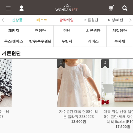
신상품
베스트
깜짝세일
커튼원단
미싱/패턴
패키지
면원단
린넨
의류원단
계절원단
옥스/캔버스
방수/특수원단
누빔지
레이스
부자재
커튼원단
1
2
3
자수원단 대폭 면60수 리
대폭 워싱 선염 멜란 면 3
자수 원단 초대폭 커튼원
본 플라워 2235623
0수 원단 체크 자수 린다
단 No12 팬텀 2234624
13,600원
체리 6color (E1032)
54,400원
17,600원