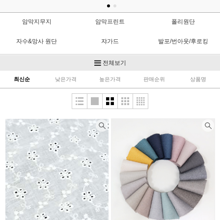
암막지무지
암막프린트
폴리원단
자수&망사 원단
쟈가드
발포/번아웃/후로킹
노방(크리스탈)
타프타/실크
면원단
전체보기
최신순
낮은가격
높은가격
판매순위
상품명