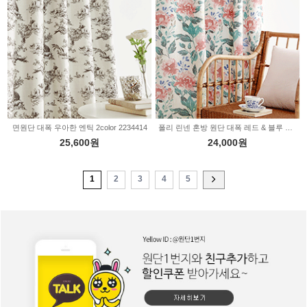
면원단 대폭 우아한 엔틱 2color 2234414
폴리 린넨 혼방 원단 대폭 레드 & 블루 로즈 2color 2234412
25,600원
24,000원
1
2
3
4
5