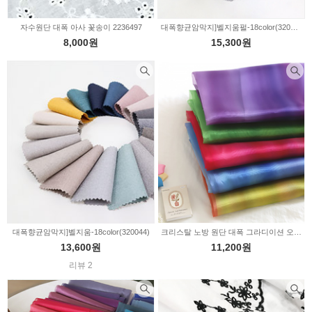
자수원단 대폭 아사 꽃송이 2236497
대폭향균암막지]벨지움펄-18color(320143)
8,000원
15,300원
대폭향균암막지]벨지움-18color(320044)
크리스탈 노방 원단 대폭 그라디이션 오간자 5color 2236390
13,600원
11,200원
리뷰 2