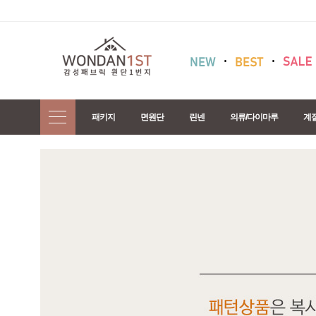
패키지
면원단
린넨
의류/다이마루
계