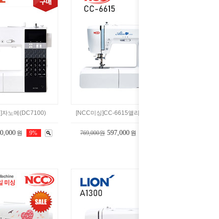
]자노메(DC7100)
[NCC미싱]CC-6615앨리스50(디지털)
50,000
597,000
원
9%
769,000원
원
22%