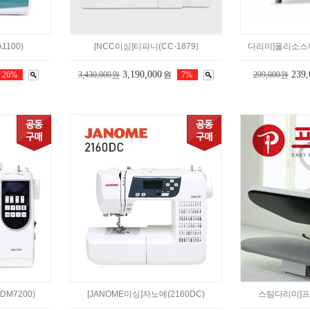
1100)
[NCC미싱]티파니(CC-1879)
다리미]올리소스마트
3,190,000
239,
26%
3,430,000원
원
7%
299,000원
DM7200)
[JANOME미싱]자노메(2160DC)
스팀다리미]프레