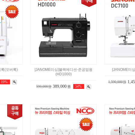
리록(오버록)
[JANOME미싱]블랙에디션-준공업용
[JANOME미싱
(HD1000)
1,4
19%
1,590,000원
389,000
590,000원
원
34%