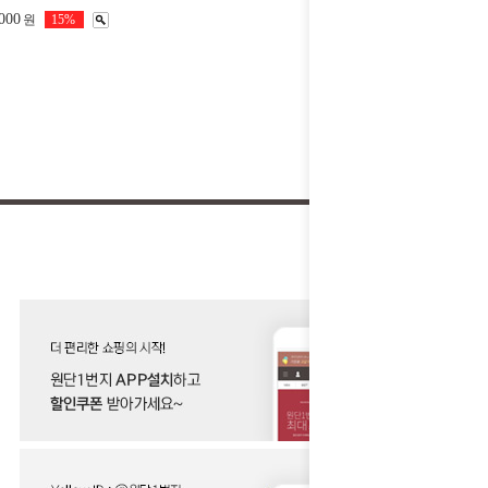
000
원
15%