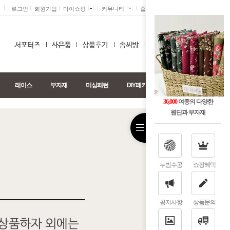
로그인
회원가입
마이쇼핑
커뮤니티
즐겨찾기 +
0
레이스
부자재
미싱패턴
DIY패키지
36,000
여종의 다양한
원단과 부자재
누빔수공
쇼핑혜택
공지사항
상품문의