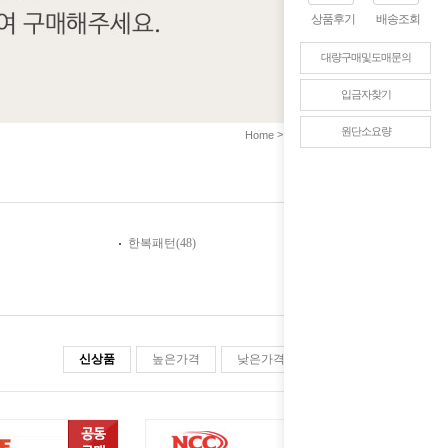
상품후기
배송조회
대량구매및도매문의
입금자찾기
원단소요량
>
>
Home
미싱/패턴
NCC미싱
한복패턴(48)
신상품
높은가격
낮은가격
판매순위