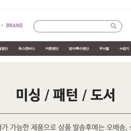
절원단
옥스/캔버스
커튼원단
방수/특수원단
무늬별
누빔지