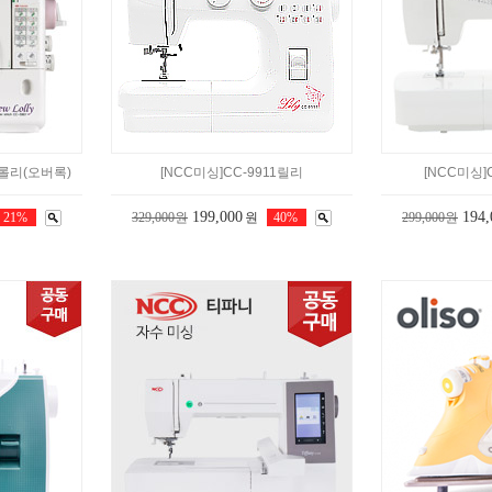
우롤리(오버록)
[NCC미싱]CC-9911릴리
[NCC미싱]
199,000
194,
21%
329,000원
원
40%
299,000원