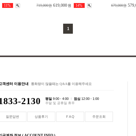
619,000
579,
11%
719,000원
원
14%
679,000원
1
고객센터 이용안내
통화량이 많을때는 Q&A를 이용해주세요
1833-2130
평일
9:00 - 4:00
점심
12:00 - 1:00
주말 및 공휴일 휴무
질문답변
상품후기
F A Q
주문조회
입금계좌 정보 ( ACCOUNT INFO )