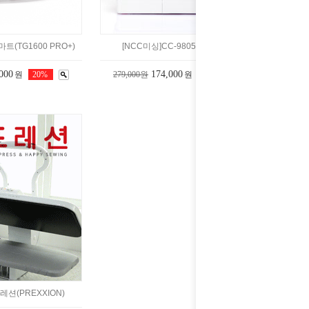
(TG1600 PRO+)
[NCC미싱]CC-9805데이지10
000
174,000
원
20%
279,000원
원
38%
션(PREXXION)