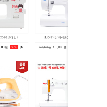
CC-9910에밀리
[LION미싱]라이온(A1300)
000
319,000
원
35%
369,000원
원
14%