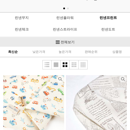
린넨무지
린넨플라워
린넨프린트
린넨체크
린넨스트라이프
린넨도트
린넨컷트지
린넨패치
수입린넨
전체보기
최신순
낮은가격
높은가격
판매순위
상품명