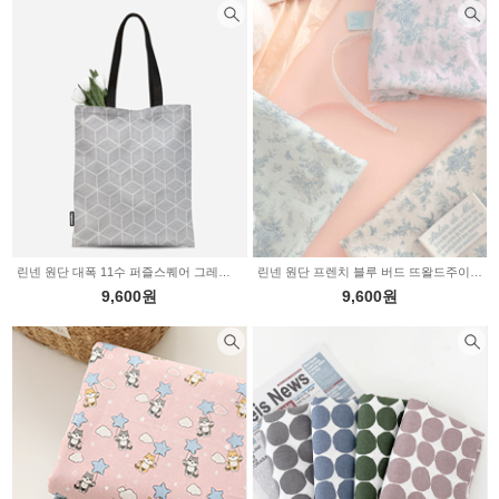
린넨 원단 대폭 11수 퍼즐스퀘어 그레이 a3534
린넨 원단 프렌치 블루 버드 뜨왈드주이 3color 2233541
9,600원
9,600원