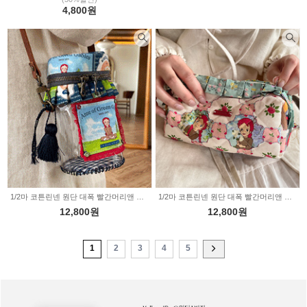
4,800원
1/2마 코튼린넨 원단 대폭 빨간머리앤 메모리스퀘어 네이비 36-634
1/2마 코튼린넨 원단 대폭 빨간머리앤 애플트리 핑크 36-633
12,800원
12,800원
1
2
3
4
5