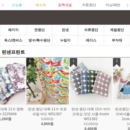
신상품
베스트
깜짝세일
커튼원단
미싱/패턴
패키지
면원단
린넨
의류원단
계절원단
옥스/캔버스
방수/특수원단
누빔지
레이스
부자재
린넨프린트
1
2
3
린넨 원단 대폭 15수 바이
린넨원단 대폭 11수 양면
린넨원단 대폭 20수 도화
오워싱 모던 서클 4color
리버서블 꿈꾸는 부엉이
뜨왈드주이 2235238
WS1382
2color WS1394
16,000원
12,000원
11,200원
6,400원
5,600원