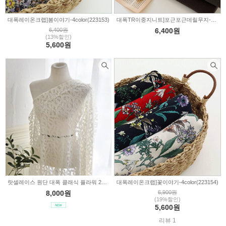
대폭레이온크랩]봄이야기-4color(223153)
대폭TR이중지니트]포근포근데릴무지-3color(a3173)
6,400원
6,400원
(13%할인)
5,600원
랏셀레이스 원단 대폭 클래식 플라워 2236527
대폭레이온크랩]꽃이야기-4color(223154)
8,000원
6,900원
(19%할인)
5,600원
리뷰 1