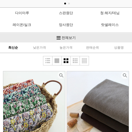
다이마루
스판원단
청.해지/데님
레이온/실크
망사원단
랏셀레이스
자켓/야상/바람막이
안감/다후다
한복원단
전체보기
최신순
낮은가격
높은가격
판매순위
상품명
공단원단
저지/분또
무대의상
플리츠원단
니트
네오플렌
기능성원단
울/모직/양장지
트위드
레깅스원단
수영복원단
기타의류
패딩(누빔)/본딩