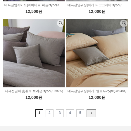
대폭선염쟈가드]아이마르-퍼플2type(319488)
대폭선염워싱]휘게-다크그레이2type(319487)
12,500원
12,000원
대폭선염워싱]휘게-브라운2type(319485)
대폭선염워싱]휘게- 옐로우2type(319484)
12,000원
12,000원
1
2
3
4
5