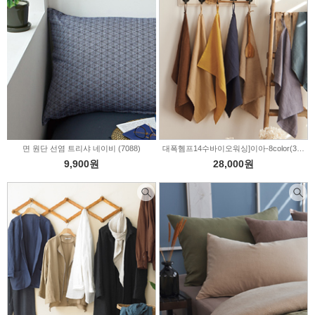
면 원단 선염 트리샤 네이비 (7088)
대폭헴프14수바이오워싱]이아-8color(319550)
9,900원
28,000원