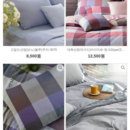
고밀도선염]보노(블루)무지-3070
대폭선염쟈가드]아이마르-핑크2type(319489)
8,500원
12,500원