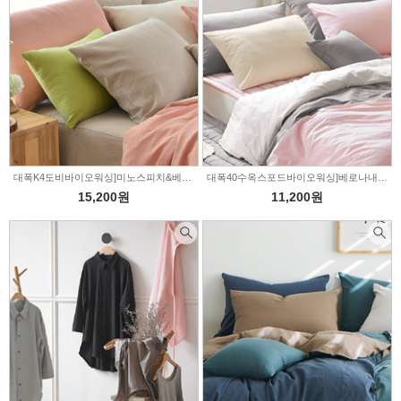
대폭K4도비바이오워싱]미노스피치&베이지-3color(319532)
대폭40수옥스포드바이오워싱]베로나내츄럴&핑크-4color(319531)
15,200원
11,200원