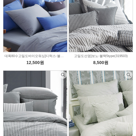
대폭80수고밀도바이오워싱]디럭스-블루2color(319504)
고밀도선염]보노-블랙5type(319503)
12,500원
8,500원