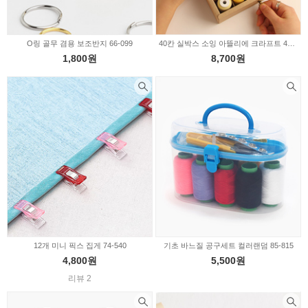
O링 골무 겸용 보조반지 66-099
40칸 실박스 소잉 아뜰리에 크라프트 46-187
1,800원
8,700원
12개 미니 픽스 집게 74-540
기초 바느질 공구세트 컬러랜덤 85-815
4,800원
5,500원
리뷰 2