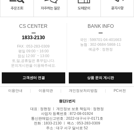
CS CENTER
BANK INFO
ㅡ
ㅡ
1833-2130
국민 : 599701-04-401663
농협 : 302-0684-5868-11
FAX : 053-283-0309
예금주 : 정현정
평일 09:00 ~ 16:00
점심 12:00` ~ 13:00
토,일,공휴일은 휴무입니다.
문의게시판을 이용해주세요.
고객센터 연결
상품 문의 게시판
이용안내
이용약관
개인정보처리방침
PC버전
원단1번지
대표 : 정현정 ㅣ 개인정보 보호 책임자 : 정현정
사업자 등록번호 : 872-08-01924
통신판매업신고번호 : 2022-대구서구-0171호
전화 : 1833-2130 ㅣ 팩스 : 053-283-0309
주소 : 대구 서구 달서로 52