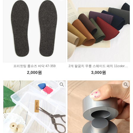
프리컷팅 룸슈즈 바닥 47-359
2개 팔꿈치 무릎 스웨이드 패치 11color 2229217
2,000원
3,000원