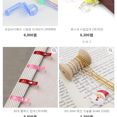
쏘잉바이핸드 니팅링 뜨개반지 (343393)
유니크 시접집게 (16-512)
6,000원
6,300원
리뷰 2
10개 롱픽스 집게 (74-539)
2마 2mm 체인 구슬줄 2color (2102)
5,800원
2,200원