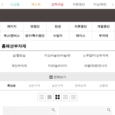
신상품
베스트
깜짝세일
커튼원단
미싱/패턴
패키지
면원단
린넨
의류원단
계절원단
옥스/캔버스
방수/특수원단
누빔지
레이스
부자재
홈패션부자재
실/퀼팅실
미싱바늘/손바늘/핀
노루발/미싱부자재
재단부자재
지퍼/슬라이더
라벨/와팬/전사지
고무줄/벨크로/스트링벨
단추/수입단추
초크/수성펜
전체보기
(끈)
최신순
낮은가격
높은가격
판매순위
상품명
접착제/심지
가방부자재
스탬프/잉크/펜
바이어스/파이핑
카드/통장속지/실패
헤어타이
홈패션부자재
한복부자재
헤어부자재