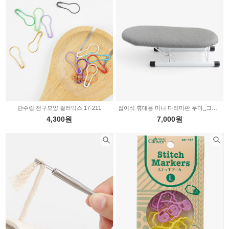
펠트부자재
의류부자재
퀼트부자재
인형부자재
신생아용품
X-MAS부자재
비즈/수술/솜방울
커튼부자재
솜/이불솜/보충제
단수링 전구모양 컬러믹스 17-211
접이식 휴대용 미니 다리미판 우마_그레이 70-997
4,300원
7,000원