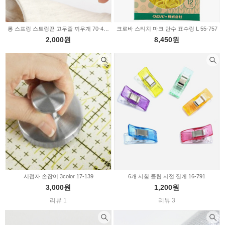
롱 스프링 스트링끈 고무줄 끼우개 70-422
크로바 스티치 마크 단수 표수링 L 55-757
2,000원
8,450원
시접자 손잡이 3color 17-139
6개 시침 클립 시접 집게 16-791
3,000원
1,200원
리뷰 1
리뷰 3