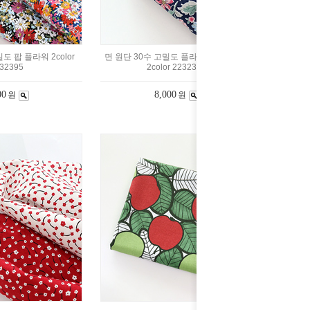
도 팝 플라워 2color
면 원단 30수 고밀도 플라워 핑크민들레
32395
2color 2232394
00
8,000
원
원