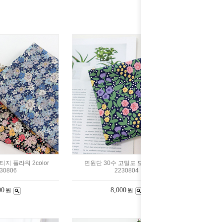
티지 플라워 2color
면원단 30수 고밀도 도트 플라워
30806
2230804
00
8,000
원
원