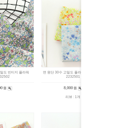
고밀도 빈티지 플라워
면 원단 30수 고밀도 플라워 랜드 2color
32502
2232501
00
8,000
원
원
리뷰 : 1개