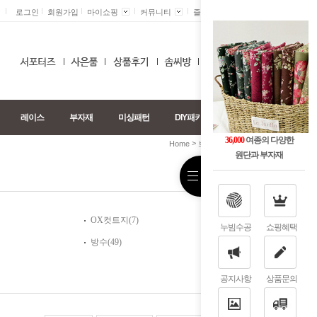
로그인
회원가입
마이쇼핑
커뮤니티
즐겨찾기 +
0
레이스
부자재
미싱패턴
DIY패키지
36,000
여종의 다양한
>
>
Home
브랜드원단
뉴웨이브
원단과 부자재
OX컷트지
(7)
누빔수공
쇼핑혜택
방수
(49)
공지사항
상품문의