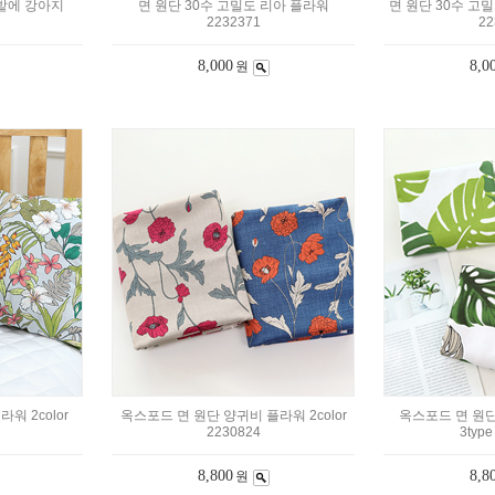
꽃밭에 강아지
면 원단 30수 고밀도 리아 플라워
면 원단 30수 고밀
2232371
22
8,000
8,0
원
워 2color
옥스포드 면 원단 양귀비 플라워 2color
옥스포드 면 원
2230824
3type
8,800
8,8
원