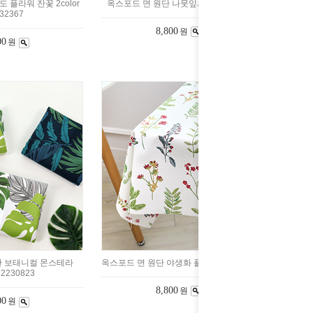
도 플라워 잔꽃 2color
옥스포드 면 원단 나뭇잎사과 2230859
32367
8,800
원
00
원
단 보태니컬 몬스테라
옥스포드 면 원단 야생화 플라워 2230818
 2230823
8,800
원
00
원