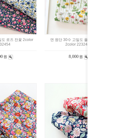
도 로즈 잔꽃 2color
면 원단 30수 고밀도 플라워 꽃줄기
32454
2color 2232453
00
8,000
원
원