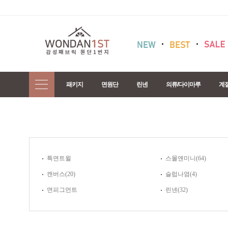
패키지
면원단
린넨
의류/다이마루
계
특면트윌
스몰앤미니
(64)
캔버스
(20)
슬럽나염
(4)
면피그먼트
린넨
(32)