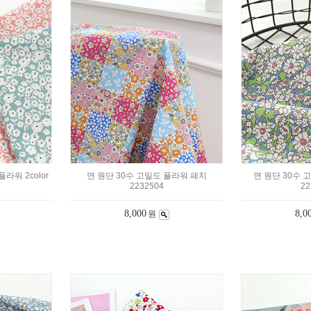
라워 2color
면 원단 30수 고밀도 플라워 패치
면 원단 30수 
2232504
22
8,000
8,0
원