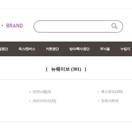
절원단
옥스/캔버스
커튼원단
방수/특수원단
무늬별
누빔지
[ 뉴웨이브
(301)
]
모던나염
(3)
옥스포드
(100)
크리스마스
(22)
도트시리즈