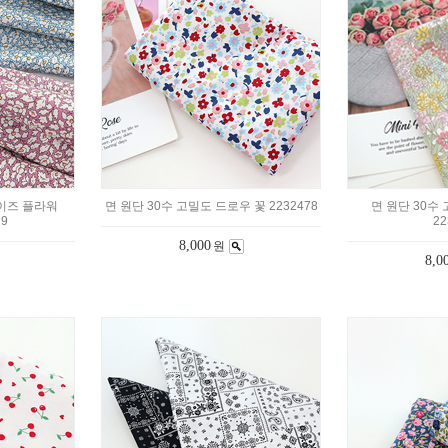
데이즈 플라워
면 원단 30수 고밀도 드로우 꽃 2232478
면 원단 30수
79
22
8,000
원
8,0