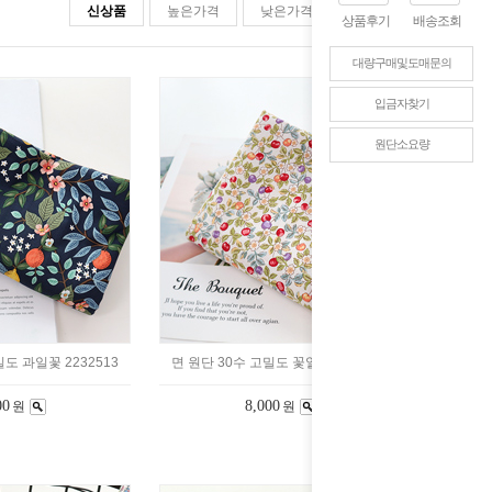
신상품
높은가격
낮은가격
판매순위
상품후기
배송조회
대량구매및도매문의
입금자찾기
원단소요량
밀도 과일꽃 2232513
면 원단 30수 고밀도 꽃열매 2232511
00
8,000
원
원