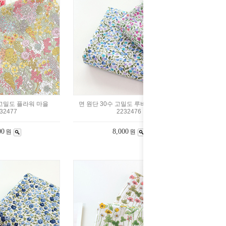
 고밀도 플라워 마을
면 원단 30수 고밀도 루비 잔꽃 2color
32477
2232476
00
8,000
원
원