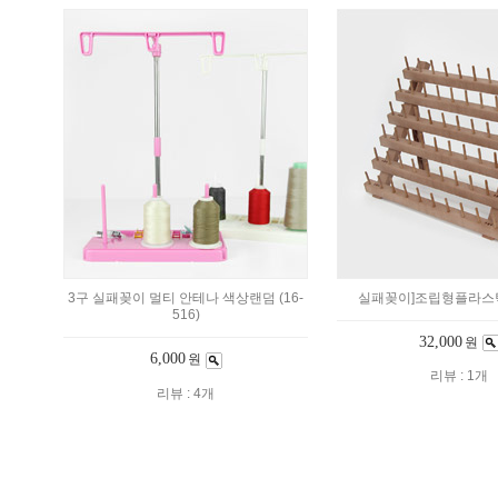
3구 실패꽂이 멀티 안테나 색상랜덤 (16-
실패꽂이]조립형플라스틱(
516)
32,000
원
6,000
원
리뷰 : 1개
리뷰 : 4개