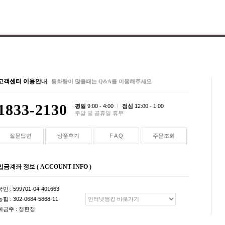
고객센터 이용안내
통화량이 많을때는 Q&A를 이용해주세요
1833-2130
평일
9:00 - 4:00
점심
12:00 - 1:00
주말 및 공휴일 휴무
질문답변
상품후기
F A Q
주문조회
입금계좌 정보 ( ACCOUNT INFO )
국민 : 599701-04-401663
농협 : 302-0684-5868-11
예금주 : 정현정