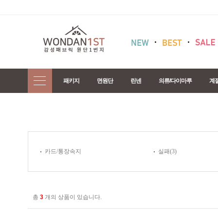
패키지
면원단
린넨
의류/다이마루
계
카드/통장속지
실패
(3)
총
3
개의 상품이 있습니다.