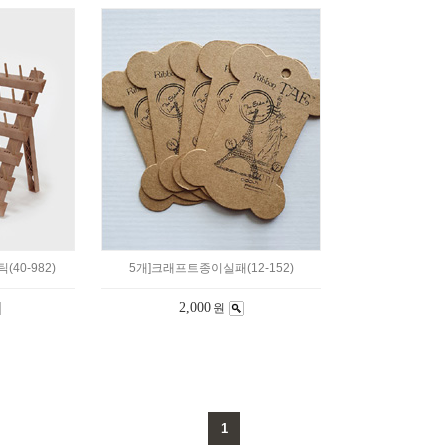
40-982)
5개]크래프트종이실패(12-152)
2,000
원
1