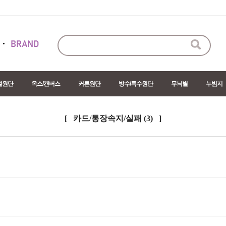
절원단
옥스/캔버스
커튼원단
방수/특수원단
무늬별
누빔지
[ 카드/통장속지/실패
(3)
]