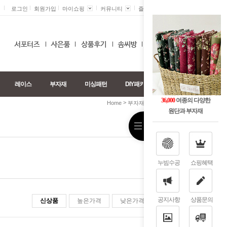
로그인
회원가입
마이쇼핑
커뮤니티
즐겨찾기 +
0
레이스
부자재
미싱패턴
DIY패키지
36,000
여종의 다양한
>
>
Home
부자재
카드/통장속지/실패
원단과 부자재
누빔수공
쇼핑혜택
공지사항
상품문의
신상품
높은가격
낮은가격
판매순위