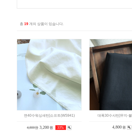
총
19
개의 상품이 있습니다.
면40수워싱새틴]소프트(WS941)
대폭30수샤틴]무지-블랙
4,800
3,200
원
4,800원
원
33%