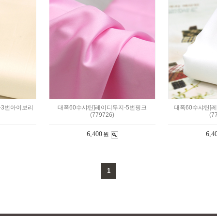
-3번아이보리
대폭60수샤틴]레이디무지-5번핑크
대폭60수샤틴]
(779726)
(7
6,400
6,4
원
1