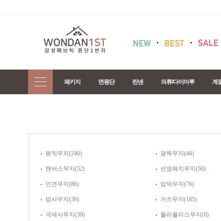
패키지
면원단
린넨
의류/다이마루
계
평직무지(240)
광목무지(44)
캔버스무지(52)
선염해지무지(50)
인견무지(86)
암막무지(76)
망사무지(39)
거즈무지(185)
극세사무지(39)
폴라폴리스무지(6)