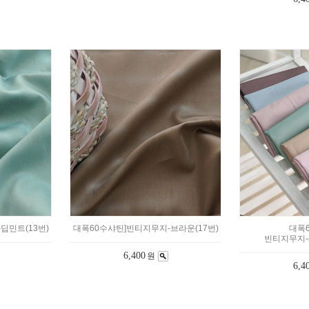
딥민트(13번)
대폭60수샤틴]빈티지무지-브라운(17번)
대폭6
빈티지무지-8c
6,400
원
6,4