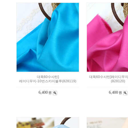
대폭60수샤틴]
대폭60수샤틴]레이디무지
레이디무지-10번스카이블루(828119)
(828120)
6,400
6,400
원
원