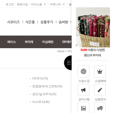
로그인
회원가입
마이쇼핑
커뮤니티
즐겨찾기 +
0
레이스
부자재
미싱패턴
DIY패키지
36,000
여종의 다양한
>
>
>
Home
무늬별
무지
샤틴무지
원단과 부자재
OX무지(76)
누빔수공
쇼핑혜택
천염염색/피그먼트(54)
공단/실크무지(26)
공지사항
상품문의
아사무지(46)