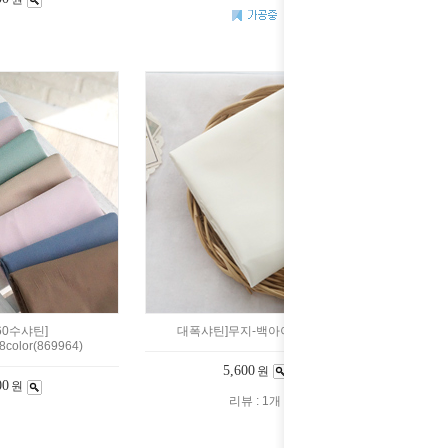
0수샤틴]
대폭샤틴]무지-백아이(A-362)
olor(869964)
5,600
원
00
원
리뷰 : 1개