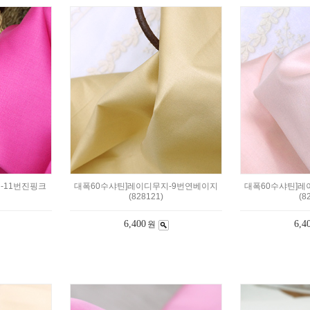
-11번진핑크
대폭60수샤틴]레이디무지-9번연베이지
대폭60수샤틴]레
(828121)
(8
6,400
6,4
원