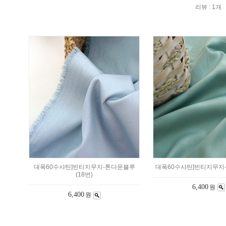
리뷰 : 1개
대폭60수샤틴]빈티지무지-톤다운블루
대폭60수샤틴]빈티지무지-
(18번)
6,400
원
6,400
원