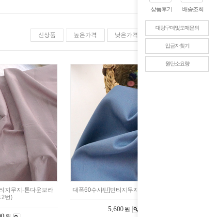
상품후기
배송조회
대량구매및도매문의
신상품
높은가격
낮은가격
판매순위
입금자찾기
원단소요량
빈티지무지-톤다운보라
대폭60수샤틴]빈티지무지-딥블루(16번)
12번)
5,600
원
00
원