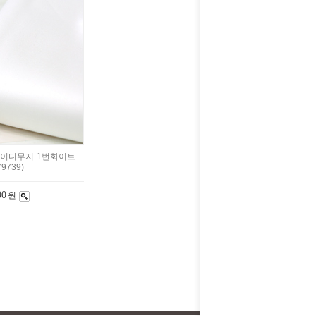
레이디무지-1번화이트
79739)
00
원