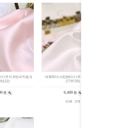
이디무지-8번피치핑크
대폭60수샤틴]레이디무지-2번백아이
28122)
(779735)
00
6,400
원
원
리뷰 : 3개