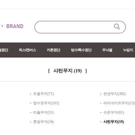
절원단
옥스/캔버스
커튼원단
방수/특수원단
무늬별
누빔지
[ 샤틴무지
(19)
]
트윌무지(71)
린넨무지(382)
방수천무지(101)
라미네이트무지(13)
리플무지(51)
쉬폰무지(61)
혼방무지(34)
샤틴무지(19)