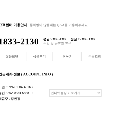
고객센터 이용안내
통화량이 많을때는 Q&A를 이용해주세요
1833-2130
평일
9:00 - 4:00
점심
12:00 - 1:00
주말 및 공휴일 휴무
질문답변
상품후기
F A Q
주문조회
입금계좌 정보 ( ACCOUNT INFO )
국민 : 599701-04-401663
농협 : 302-0684-5868-11
예금주 : 정현정