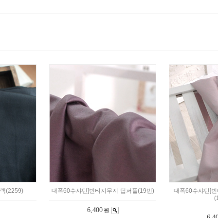
(2259)
대폭60수샤틴]빈티지무지-딥퍼플(19번)
대폭60수샤틴]
(
6,400
원
6,4