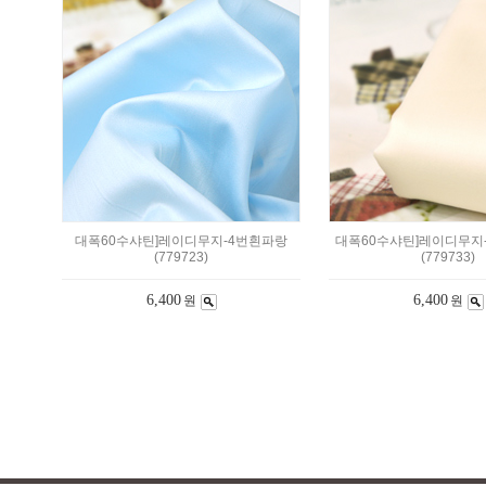
대폭60수샤틴]레이디무지-4번흰파랑
대폭60수샤틴]레이디무지
(779723)
(779733)
6,400
6,400
원
원