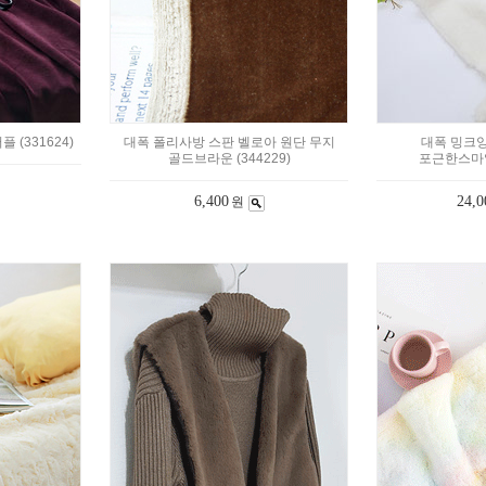
(331624)
대폭 폴리사방 스판 벨로아 원단 무지
대폭 밍크
골드브라운 (344229)
포근한스마일
6,400
24,0
원