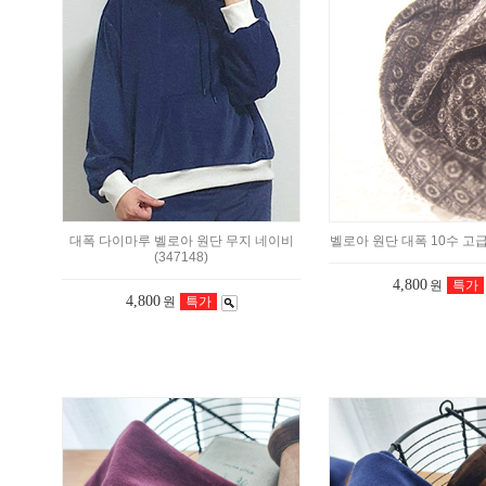
대폭 다이마루 벨로아 원단 무지 네이비
벨로아 원단 대폭 10수 고급 
(347148)
4,800
원
특가
4,800
원
특가