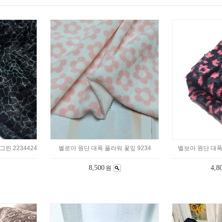
린 2234424
벨로아 원단 대폭 플라워 꽃잎 9234
벨보아 원단 대폭 
8,500
4,8
원