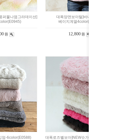
풍퍼물나염그라데이션]
대폭양면보아털]바니덤블링-
lor(E0945)
베이지계열4color(a2678)
00
12,800
원
원
6color(E0588)
대폭로즈벨보아]NEW슈가로즈-8color(E0