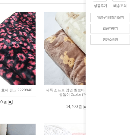
상품후기
배송조회
대량구매및도매문의
입금자찾기
원단소요량
호피 핑크 2229940
대폭 소프트 양면 벨보아 원단 보들보들
곰돌이 2color (70572)
00
원
14,400
원