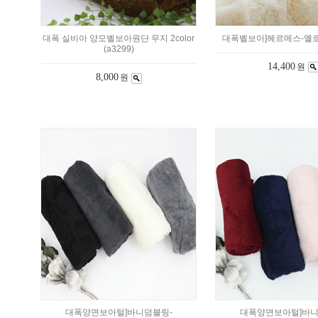
대폭 실비아 양모벨보아원단 무지 2color
대폭벨보아]헤르메스-옐로우
(a3299)
14,400
원
8,000
원
대폭양면보아털]바니덤블링-
대폭양면보아털]바니