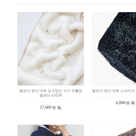
벨보아 원단 대폭 밍크양모 자수 큰튤립
벨보아 원단 대폭 스네이크 그
털원단 a3539
4,800
원
17,600
원