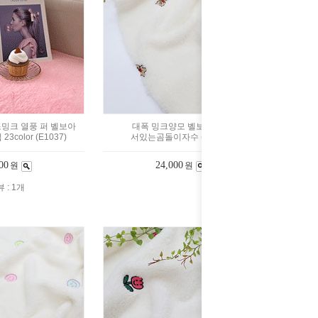
밍크 열풍 퍼 벨보아
대폭 밍크양모 벨보아원단
3color (E1037)
서있는곰돌이자수 (a3303)
00
24,000
원
원
 : 1개