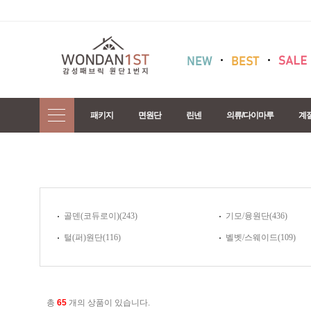
패키지
면원단
린넨
의류/다이마루
계
골덴(코듀로이)(243)
기모/융원단(436)
털(퍼)원단(116)
벨벳/스웨이드(109)
총
65
개의 상품이 있습니다.