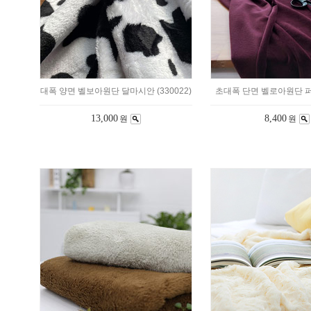
대폭 양면 벨보아원단 달마시안 (330022)
초대폭 단면 벨로아원단 퍼플 
13,000
8,400
원
원