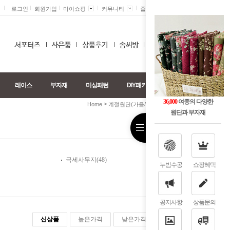
로그인
회원가입
마이쇼핑
커뮤니티
즐겨찾기 +
0
레이스
부자재
미싱패턴
DIY패키지
36,000
여종의 다양한
>
>
Home
계절원단(가을/겨울)
벨보아/벨로아
원단과 부자재
극세사무지(48)
누빔수공
쇼핑혜택
공지사항
상품문의
신상품
높은가격
낮은가격
판매순위