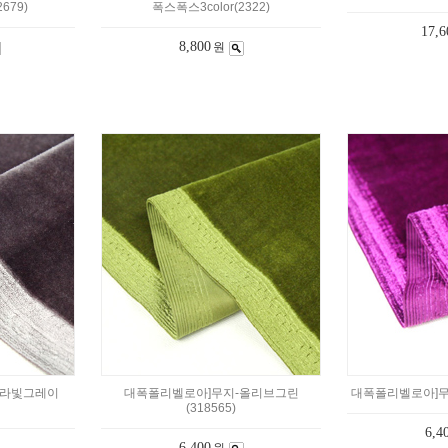
679)
폭스폭스3color(2322)
17,6
8,800
원
보라빛그레이
대폭폴리벨로아]무지-올리브그린
대폭폴리벨로아]무지
(318565)
6,4
6,400