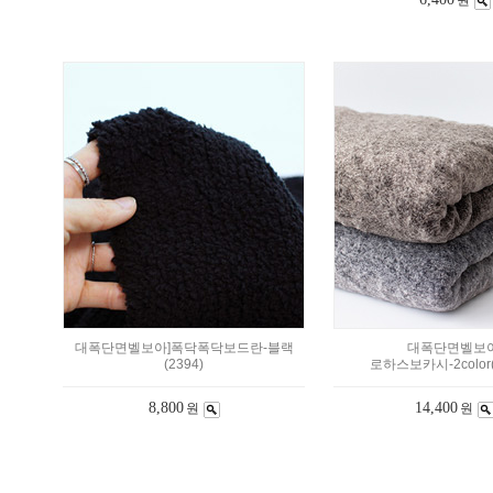
원
대폭단면벨보아]폭닥폭닥보드란-블랙
대폭단면벨보아
(2394)
로하스보카시-2color(
8,800
14,400
원
원