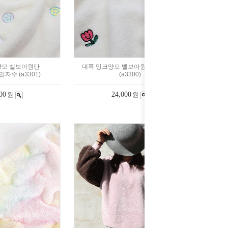
양모 벨보아원단
대폭 밍크양모 벨보아원단 튤립자수
자수 (a3301)
(a3300)
00
24,000
원
원