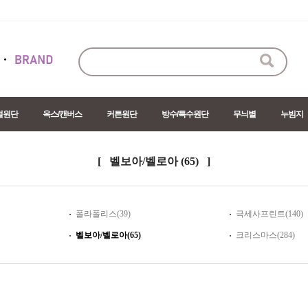
절원단
옥스/캔버스
커튼원단
방수/특수원단
무늬별
누빔지
[ 벨보아/벨로아
(65)
]
폴라폴리스(39)
극세사프린트(140)
벨보아/벨로아(65)
크리스마스(284)