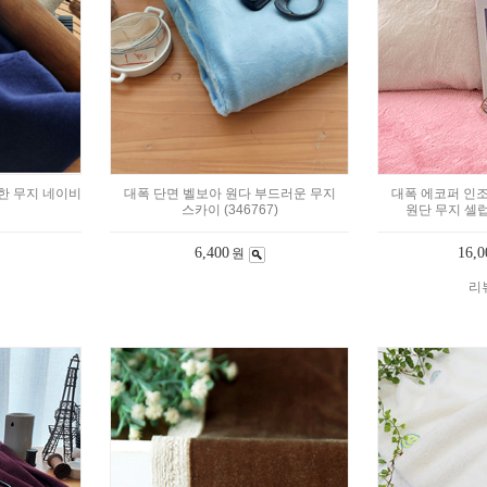
한 무지 네이비
대폭 단면 벨보아 원다 부드러운 무지
대폭 에코퍼 인조
스카이 (346767)
원단 무지 셀럽 2
6,400
16,0
원
리뷰