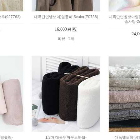
(927763)
대폭단면벨보아]열풍퍼-5color(E0736)
대폭단면벨보아열
솜사탕-2co
16,000
원
24,0
리뷰 : 1개
덤블링-
1/2마]대폭두꺼운보아털-
대폭벨보아]버킹엄-