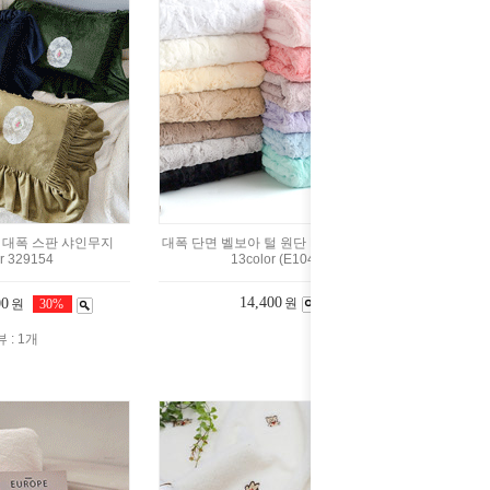
 대폭 스판 샤인무지
대폭 단면 벨보아 털 원단 NEW 헤르메스
r 329154
13color (E1043)
14,400
00
원
원
30%
 : 1개