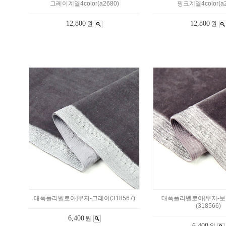
그레이계열4color(a2680)
핑크계열4color(a2
12,800
12,800
원
원
대폭폴리벨로아]무지-그레이(318567)
대폭폴리벨로아]무지-
(318566)
6,400
원
6,400