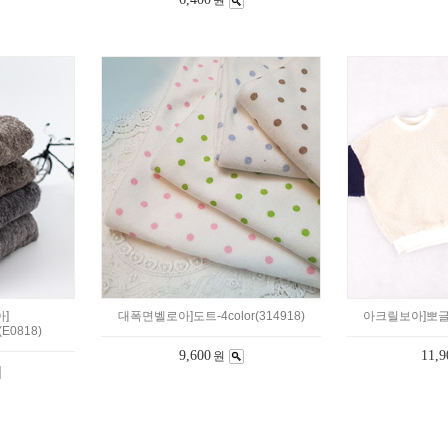
원
]
대폭면벨로아]도트-4color(314918)
아크릴보아]뽀글이-
E0818)
9,600
11,9
원