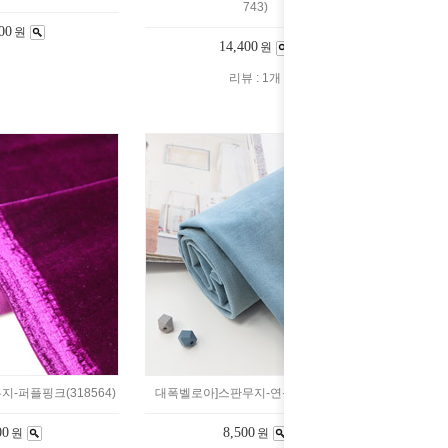
743)
00
원
14,400
원
리뷰 : 1개
-퍼플핑크(318564)
대폭벨로아]스판무지-연블루(300626)
00
8,500
원
원