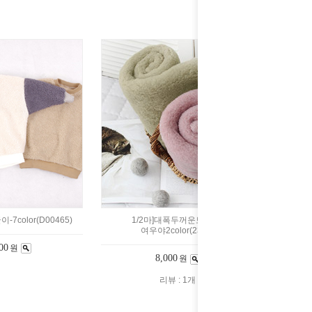
7color(D00465)
1/2마]대폭두꺼운보아털-
여우야2color(2323)
00
원
8,000
원
리뷰 : 1개