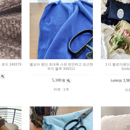
로이 349379
벨보아 원단 초대폭 스판 편안하고 포근한
1+1 벨로아원단
무지 블루 349311
3colo
5,100
원
3,9
5,600원
리뷰 : 1개
리뷰