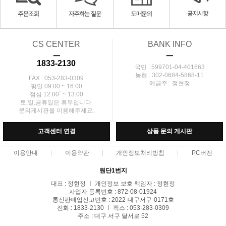
CS CENTER
BANK INFO
ㅡ
ㅡ
1833-2130
국민 : 599701-04-401663
농협 : 302-0684-5868-11
FAX : 053-283-0309
예금주 : 정현정
평일 09:00 ~ 16:00
점심 12:00` ~ 13:00
토,일,공휴일은 휴무입니다.
문의게시판을 이용해주세요.
고객센터 연결
상품 문의 게시판
이용안내
이용약관
개인정보처리방침
PC버전
원단1번지
대표 : 정현정 ㅣ 개인정보 보호 책임자 : 정현정
사업자 등록번호 : 872-08-01924
통신판매업신고번호 : 2022-대구서구-0171호
전화 : 1833-2130 ㅣ 팩스 : 053-283-0309
주소 : 대구 서구 달서로 52