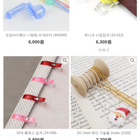
쏘잉바이핸드 니팅링 뜨개반지 (343393)
유니크 시접집게 (16-512)
6,000원
6,300원
리뷰 2
10개 롱픽스 집게 (74-539)
2마 2mm 체인 구슬줄 2color (2102)
5,800원
2,200원