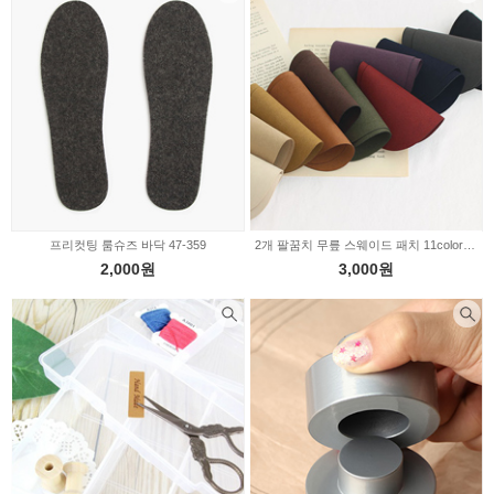
프리컷팅 룸슈즈 바닥 47-359
2개 팔꿈치 무릎 스웨이드 패치 11color 2229217
2,000원
3,000원