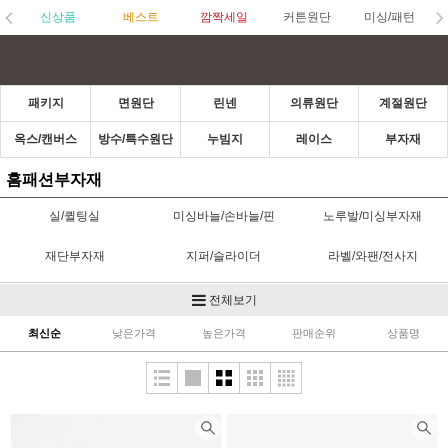
신상품
베스트
깜짝세일
커튼원단
미싱/패턴
패키지
면원단
린넨
의류원단
계절원단
옥스/캔버스
방수/특수원단
누빔지
레이스
부자재
홈패션부자재
실/퀼팅실
미싱바늘/손바늘/핀
노루발/미싱부자재
재단부자재
지퍼/슬라이더
라벨/와팬/전사지
고무줄/벨크로/스트링벨
단추/수입단추
초크/수성펜
전체보기
(끈)
최신순
낮은가격
높은가격
판매순위
상품명
접착제/심지
가방부자재
스탬프/잉크/펜
바이어스/파이핑
카드/통장속지/실패
헤어타이
홈패션부자재
한복부자재
헤어부자재