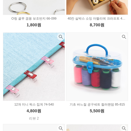
O링 골무 겸용 보조반지 66-099
40칸 실박스 소잉 아뜰리에 크라프트 46-187
1,800원
8,700원
12개 미니 픽스 집게 74-540
기초 바느질 공구세트 컬러랜덤 85-815
4,800원
5,500원
리뷰 2