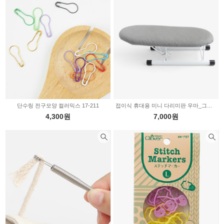
펠트부자재
의류부자재
퀼트부자재
인형부자재
신생아용품
X-MAS부자재
비즈/수술/솜방울
커튼부자재
솜/이불솜/보충제
단수링 전구모양 컬러믹스 17-211
접이식 휴대용 미니 다리미판 우마_그레이 70-997
4,300원
7,000원