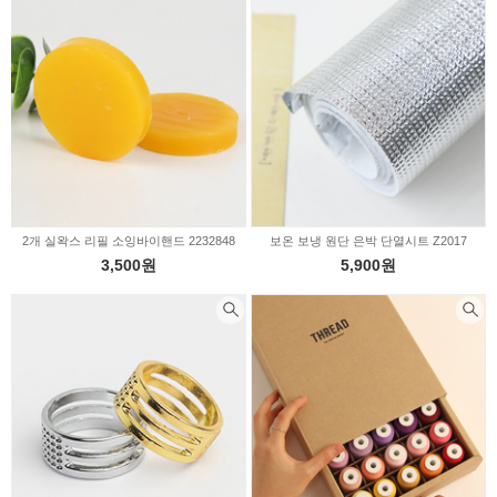
2개 실왁스 리필 소잉바이핸드 2232848
보온 보냉 원단 은박 단열시트 Z2017
3,500원
5,900원