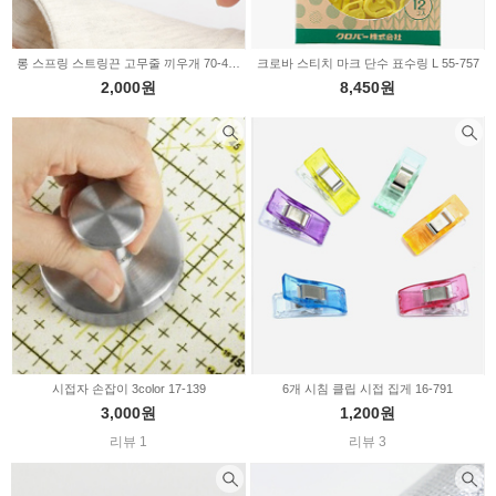
롱 스프링 스트링끈 고무줄 끼우개 70-422
크로바 스티치 마크 단수 표수링 L 55-757
2,000원
8,450원
시접자 손잡이 3color 17-139
6개 시침 클립 시접 집게 16-791
3,000원
1,200원
리뷰 1
리뷰 3