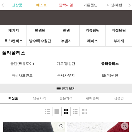
신상품
베스트
깜짝세일
커튼원단
미싱/패턴
패키지
면원단
린넨
의류원단
계절원단
옥스/캔버스
방수/특수원단
누빔지
레이스
부자재
폴라폴리스
골덴(코듀로이)
기모/융원단
폴라폴리스
극세사프린트
극세사무지
털(퍼)원단
벨벳/스웨이드
벨보아/벨로아
크리스마스
전체보기
최신순
낮은가격
높은가격
판매순위
상품명