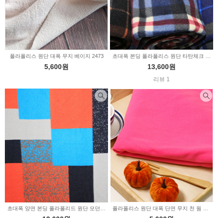
폴라폴리스 원단 대폭 무지 베이지 2473
초대폭 본딩 폴라폴리스 원단 타탄체크 3ciolor (345918)
5,600원
13,600원
리뷰 1
초대폭 양면 본딩 폴라폴리드 원단 모던아트 (345916)
폴라폴리스 원단 대폭 단면 무지 천 웜 핑크 348600