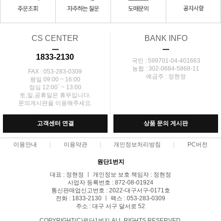
CS CENTER
BANK INFO
ㅡ
ㅡ
1833-2130
국민 : 599701-04-401663
농협 : 302-0684-5868-11
FAX : 053-283-0309
예금주 : 정현정
평일 09:00 ~ 16:00
점심 12:00` ~ 13:00
토,일,공휴일은 휴무입니다.
문의게시판을 이용해주세요.
고객센터 연결
상품 문의 게시판
이용안내
이용약관
개인정보처리방침
PC버전
원단1번지
대표 : 정현정 ㅣ 개인정보 보호 책임자 : 정현정
사업자 등록번호 : 872-08-01924
통신판매업신고번호 : 2022-대구서구-0171호
전화 : 1833-2130 ㅣ 팩스 : 053-283-0309
주소 : 대구 서구 달서로 52
COPYRIGHT(C)원단1번지 ALL RIGHTS RESERVED.