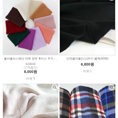
폴라폴리스원단 대폭 양면 후리스 무지 천 10color 347115
단면폴라폴리스]무지-블랙(8395)
9,600원
6,800원
(17%할인)
리뷰 1
8,000원
리뷰 5