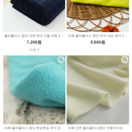
폴라폴리스 원단 대폭 체크 겨울 파랑 347280
대폭 폴라폴리스 원단 무지 네온 윈터 2color (347278)
7,200원
5,600원
리뷰 3
대폭 폴라폴리스 원단 뽀송뽀송 무지 민트블루 (346868)
대폭 단면 폴라폴리스원단 크림아이보리 (8939)