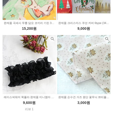
완제품 극세사 무릎 담요 코끼리 기린 3type (344843)
완제품 크리스마스 쿠션 커버 6type (344841)
15,200원
9,000원
레이스넥워머 목폴라 완제품 미니엠마 블랙 (1547742)
완제품 손수건 거즈 원단 꽃무늬 쁘띠플라워 (341496)
9,600원
3,000원
리뷰 1