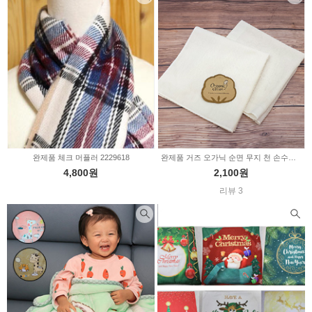
완제품 체크 머플러 2229618
완제품 거즈 오가닉 순면 무지 천 손수건 2type 348347
4,800원
2,100원
리뷰 3