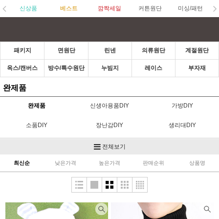
신상품
베스트
깜짝세일
커튼원단
미싱/패턴
패키지
면원단
린넨
의류원단
계절원단
옥스/캔버스
방수/특수원단
누빔지
레이스
부자재
완제품
완제품
신생아용품DIY
가방DIY
소품DIY
장난감DIY
생리대DIY
의류DIY
전체보기
최신순
낮은가격
높은가격
판매순위
상품명