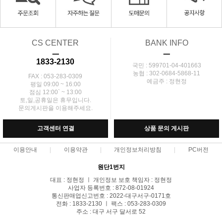
CS CENTER
BANK INFO
ㅡ
ㅡ
1833-2130
국민 : 599701-04-401663
농협 : 302-0684-5868-11
FAX : 053-283-0309
예금주 : 정현정
평일 09:00 ~ 16:00
점심 12:00` ~ 13:00
토,일,공휴일은 휴무입니다.
문의게시판을 이용해주세요.
고객센터 연결
상품 문의 게시판
이용안내
이용약관
개인정보처리방침
PC버전
원단1번지
대표 : 정현정 ㅣ 개인정보 보호 책임자 : 정현정
사업자 등록번호 : 872-08-01924
통신판매업신고번호 : 2022-대구서구-0171호
전화 : 1833-2130 ㅣ 팩스 : 053-283-0309
주소 : 대구 서구 달서로 52