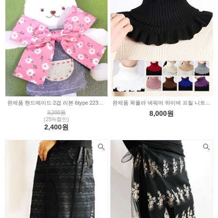
완제품 핸드메이드 2겹 리본 6type 2234369
완제품 목폴라 넥워머 하이넥 프릴 니트 엠마 10color 10956073
3,200원
8,000원
(25%할인)
2,400원