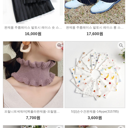
완제품 주름레이스 발토시 레이스 숏 스패츠 블랙 (1544963)
완제품 주름레이스 발토시 레이스 롱 스패츠 블랙 (1544962)
16,000원
17,600원
프릴니트넥워머]목폴라완제품-프릴엠마9color(1531758)
5장]손수건완제품-14type(315785)
7,700원
3,600원