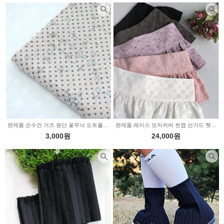
완제품 손수건 거즈 원단 꽃무늬 도트플라워 (341495)
완제품 레이스 모자커버 썬캡 선가드 햇빛가리개 6color (1547400)
3,000원
24,000원