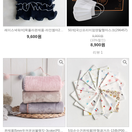
레이스넥워머]목폴라완제품-라인엠마2color(1513883)
50개]국산프리미엄덴탈형마스크(296457)
9,600원
9,900원
(10%할인)
8,900원
리뷰 1
완제품]5mm두꺼운퍼블랭킷-3color(P00000VA)
5장손수건완제품]무형광거즈-13종(P0000BJC)