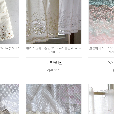
olor(14017
면레이스봉바란스]21.5cm리본소-2color(
코튼망사러너]16.
889091)
or(
6,500
5,6
원
리뷰 : 3개
리뷰