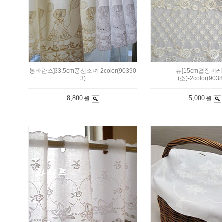
봉바란스]33.5cm풍선소녀-2color(90390
뉴]15cm겹장미
3)
(소)-2color(903
8,800
5,000
원
원