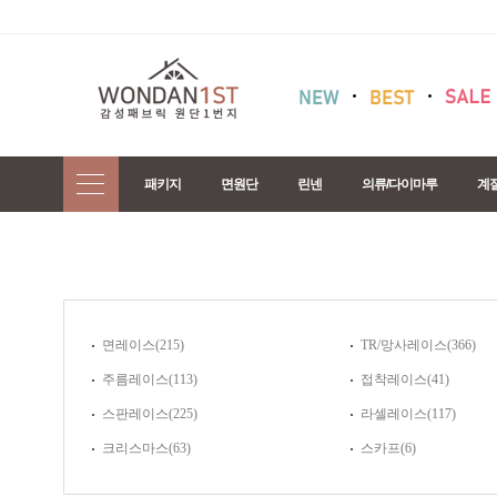
패키지
면원단
린넨
의류/다이마루
계
면레이스(215)
TR/망사레이스(366)
주름레이스(113)
접착레이스(41)
스판레이스(225)
라셀레이스(117)
크리스마스(63)
스카프(6)