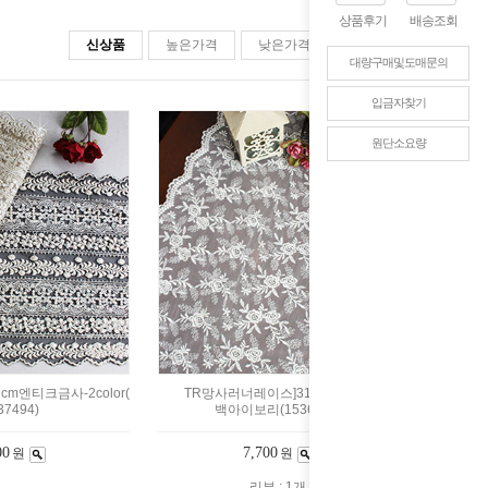
상품후기
배송조회
신상품
높은가격
낮은가격
판매순위
대량구매및도매문의
입금자찾기
원단소요량
m엔티크금사-2color(
TR망사러너레이스]31cm메이퀸-
37494)
백아이보리(1536181)
00
7,700
원
원
리뷰 : 1개