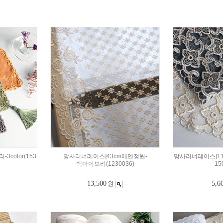
color(153
망사러너레이스]43cm에덴정원-
망사러너레이스]11.
백아이보리(1230036)
15
13,500
5,6
원