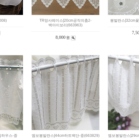
08)
TR망사레이스]20cm공작의춤2-
봉발란스]32cm꽃화분
백아이보리(663963)
7,5
8,000
원
립하우스-중
엠보봉발란스]44cm하트백단-중(663829)
엠보봉발란스]29cm