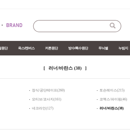
절원단
옥스/캔버스
커튼원단
방수/특수원단
무늬별
누빔지
[ 러너/바란스
(38)
]
장식/공단테이프(260)
토숀레이스(215)
모티브/코사지(161)
코멕스/파이핑(46)
네크라인(127)
러너/바란스(38)