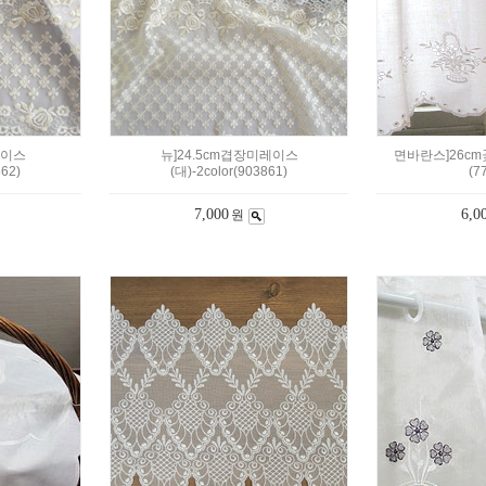
레이스
뉴]24.5cm겹장미레이스
면바란스]26cm
862)
(대)-2color(903861)
(7
7,000
6,0
원