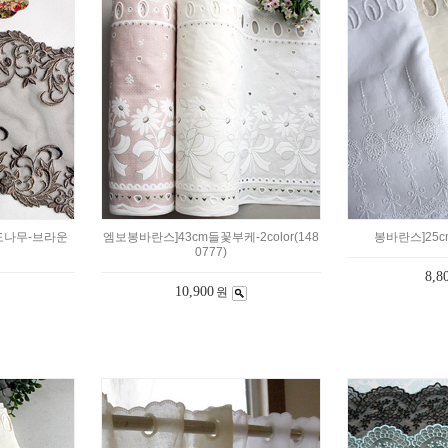
도나무-브라운
엠보봉바란스]43cm들꽃부케-2color(148
봉바란스]25c
0777)
8,8
10,900
원