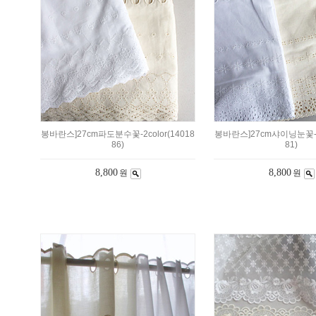
봉바란스]27cm파도분수꽃-2color(14018
봉바란스]27cm샤이닝눈꽃-2c
86)
81)
8,800
8,800
원
원