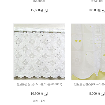
(663863)
(663849)
15,600
10,900
원
원
엠보봉발란스]44cm잔디-중(663817)
엠보봉발란스]29cm하트-소
10,900
8,000
원
원
리뷰 : 1개