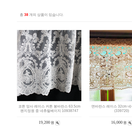
총
38
개의 상품이 있습니다.
코튼 망사 레이스 커튼 봉바란스 63.5cm
면바란스 레이스 32cm 
팬지정원 중 네츄럴베이지 10938747
(339720)
19,200
16,000
원
원