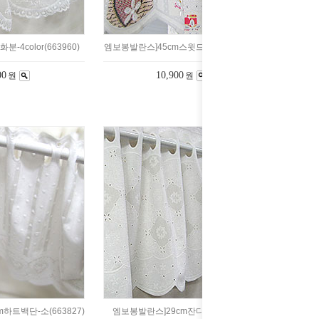
-4color(663960)
엠보봉발란스]45cm스윗드림-중(663886)
00
10,900
원
원
하트백단-소(663827)
엠보봉발란스]29cm잔디-소(663818)