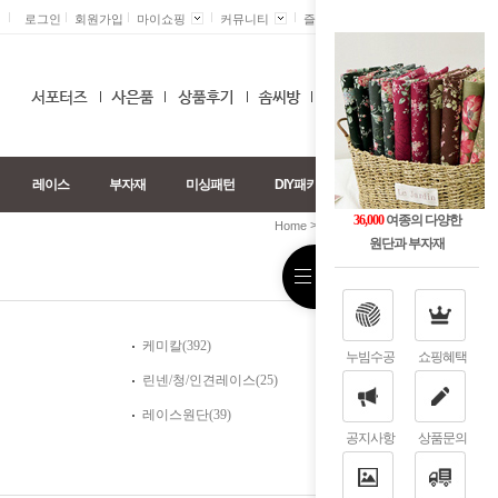
로그인
회원가입
마이쇼핑
커뮤니티
즐겨찾기 +
0
레이스
부자재
미싱패턴
DIY패키지
36,000
여종의 다양한
>
>
Home
레이스
러너/바란스
원단과 부자재
케미칼(392)
누빔수공
쇼핑혜택
린넨/청/인견레이스(25)
레이스원단(39)
공지사항
상품문의