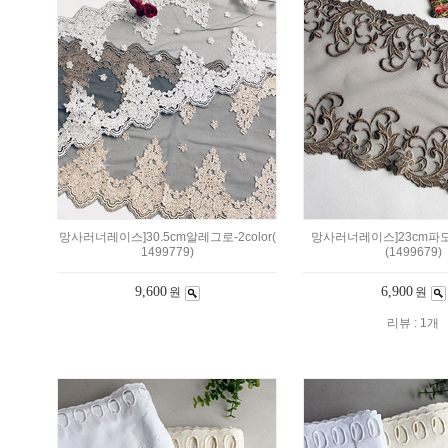
망사러너레이스]30.5cm알레그로-2color(
망사러너레이스]23cm파
1499779)
(1499679)
9,600
6,900
원
원
리뷰 : 1개