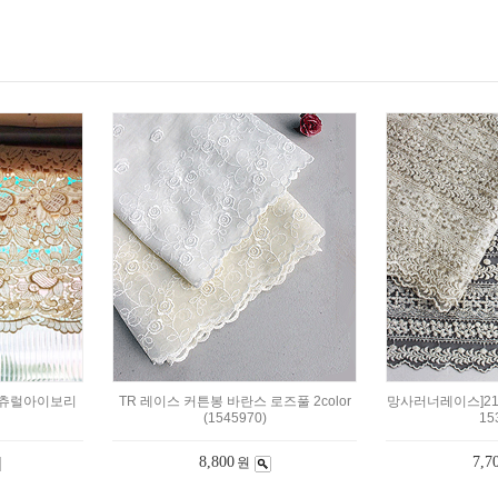
네츄럴아이보리
TR 레이스 커튼봉 바란스 로즈풀 2color
망사러너레이스]21c
(1545970)
15
8,800
7,7
원