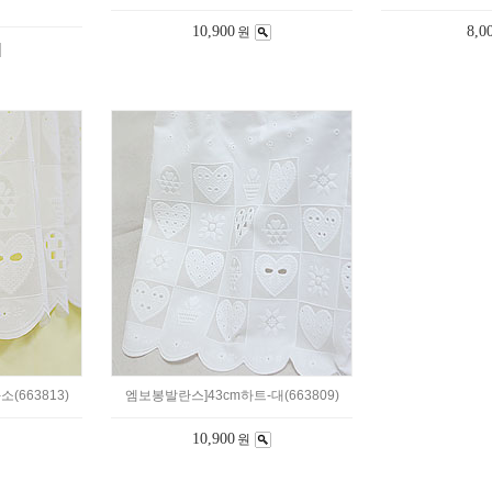
10,900
8,0
원
(663813)
엠보봉발란스]43cm하트-대(663809)
10,900
원