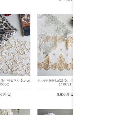
5cm비엘금사-2color(
망사러너레이스]26.5cm아다지오-2color(
05600)
1499781)
00
9,600
원
원