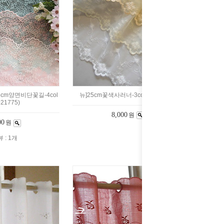
5cm양면비단꽃길-4col
뉴]25cm꽃색사러너-3color(903920)
921775)
8,000
원
00
원
 : 1개