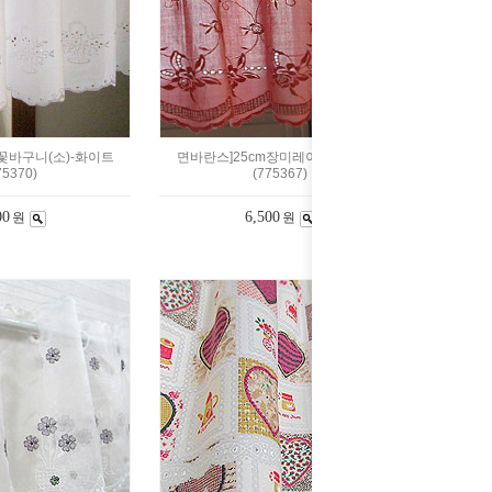
꽃바구니(소)-화이트
면바란스]25cm장미레이스(소)-핑크
75370)
(775367)
00
6,500
원
원