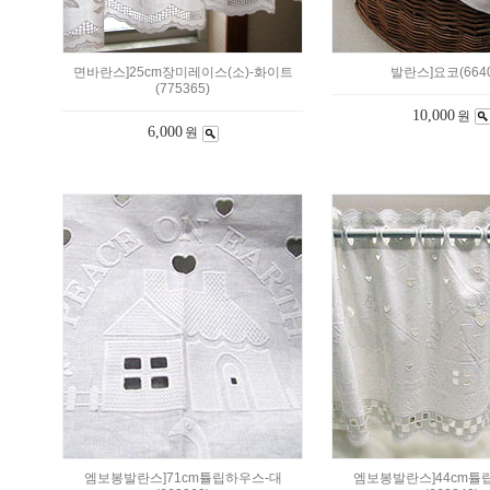
면바란스]25cm장미레이스(소)-화이트
발란스]요코(6640
(775365)
10,000
원
6,000
원
엠보봉발란스]71cm튤립하우스-대
엠보봉발란스]44cm튤