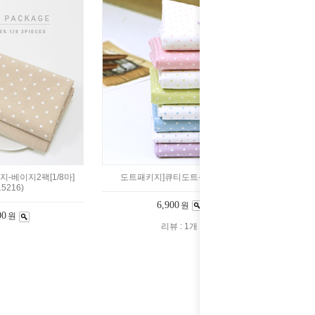
-베이지2팩[1/8마]
도트패키지]큐티도트-8팩[1/8마]
15216)
6,900
원
00
원
리뷰 : 1개