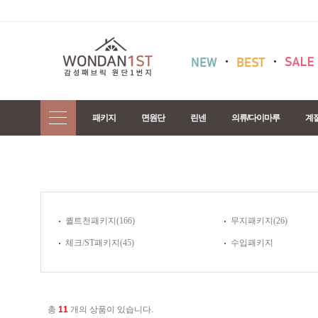
패키지
면원단
린넨
의류/다이마루
계
퀼트천패키지(166)
무지패키지(26)
체크/ST패키지(45)
수입패키지
총
11
개의 상품이 있습니다.