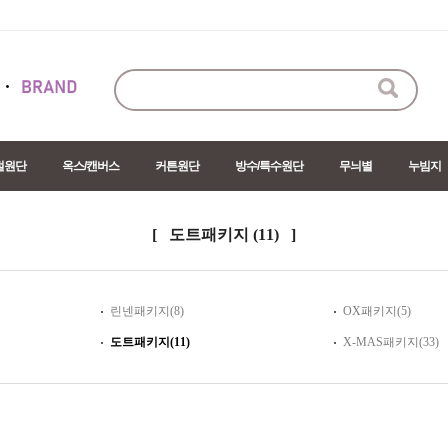
절원단
옥스/캔버스
커튼원단
방수/특수원단
무늬별
누빔지
[ 도트패키지
(11)
]
린넨패키지(8)
OX패키지(5)
도트패키지(11)
X-MAS패키지(33)