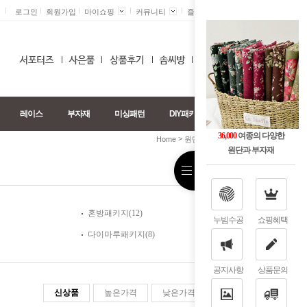
로그인
회원가입
마이쇼핑
커뮤니티
즐겨찾기 +
0
레이스
부자재
미싱패턴
DIY패키지
36,000
여종의 다양한
>
>
Home
원단패키지
도트패키지
원단과 부자재
혼방패키지(12)
누빔수공
쇼핑혜택
다이마루패키지(8)
공지사항
상품문의
신상품
높은가격
낮은가격
판매순위