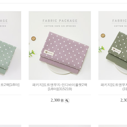
2팩[1/8마]
패키지]도트앤무지-인디바이올렛2팩
패키지]도트앤무지-
[1/8마](315219)
(3
2,300
2,3
원