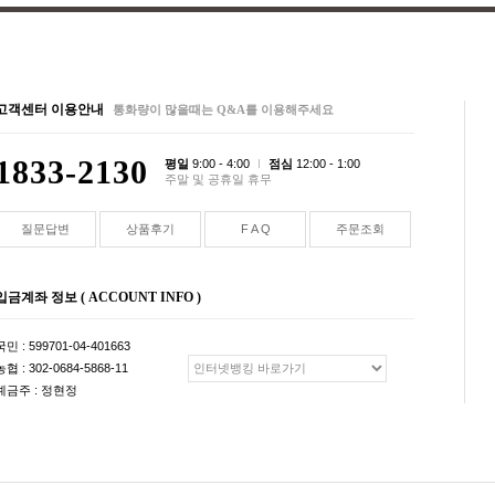
고객센터 이용안내
통화량이 많을때는 Q&A를 이용해주세요
1833-2130
평일
9:00 - 4:00
점심
12:00 - 1:00
주말 및 공휴일 휴무
질문답변
상품후기
F A Q
주문조회
입금계좌 정보 ( ACCOUNT INFO )
국민 : 599701-04-401663
농협 : 302-0684-5868-11
예금주 : 정현정