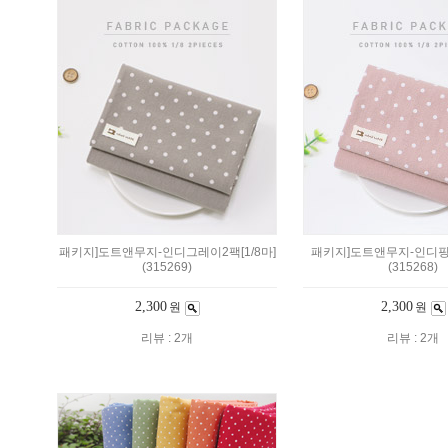
패키지]도트앤무지-인디그레이2팩[1/8마]
패키지]도트앤무지-인디핑크
(315269)
(315268)
2,300
2,300
원
원
리뷰 : 2개
리뷰 : 2개