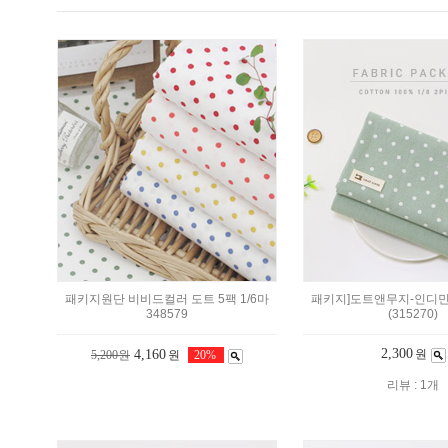
패키지원단 비비드컬러 도트 5팩 1/6마
패키지]도트앤무지-인디민트
348579
(315270)
2,300
4,160
원
5,200원
원
20%
리뷰 : 1개