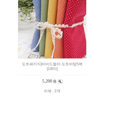
도트패키지]비비드컬러-도트바탕5팩
[1/6마]
5,200
원
리뷰 : 2개