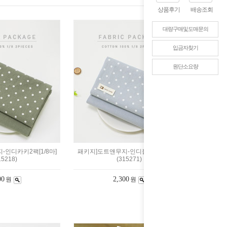
상품후기
배송조회
대량구매및도매문의
입금자찾기
원단소요량
인디카키2팩[1/8마]
패키지]도트앤무지-인디블루2팩[1/8마]
15218)
(315271)
00
2,300
원
원