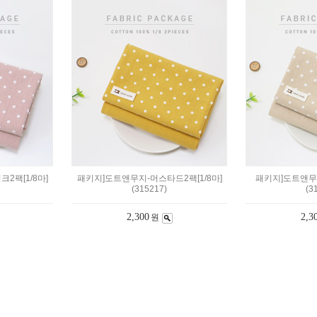
2팩[1/8마]
패키지]도트앤무지-머스타드2팩[1/8마]
패키지]도트앤무지
(315217)
(3
2,300
2,3
원