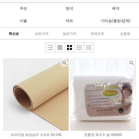
쿠션
방석
베개
이불
매트
기타솜(퀼팅/접착)
최신순
낮은가격
높은가격
판매순위
상품명
프리미엄 보강심지 소프트 69-246
친환경 옥수수 솜 349500