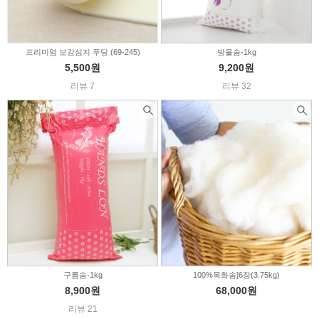
프리미엄 보강심지 푸딩 (69-245)
방울솜-1kg
5,500원
9,200원
리뷰 7
리뷰 32
구름솜-1kg
100%목화솜]6장(3.75kg)
8,900원
68,000원
리뷰 21