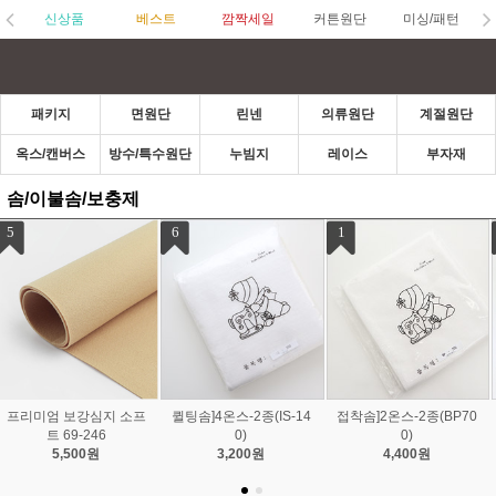
신상품
베스트
깜짝세일
커튼원단
미싱/패턴
패키지
면원단
린넨
의류원단
계절원단
옥스/캔버스
방수/특수원단
누빔지
레이스
부자재
솜/이불솜/보충제
1
2
3
접착솜]2온스-2종(BP70
접착솜]4온스-3종(BP-74
퀼팅솜]2온스-2종(MD-22
0)
0)
1)
4,400원
5,500원
3,000원