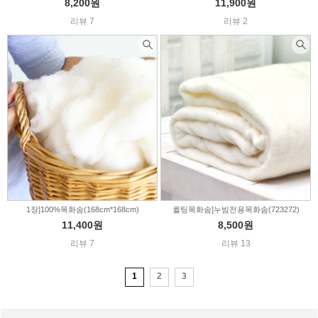
8,200원
11,900원
리뷰 7
리뷰 2
1장]100%목화솜(168cm*168cm)
퀼팅목화솜]누빔전용목화솜(723272)
11,400원
8,500원
리뷰 7
리뷰 13
1
2
3