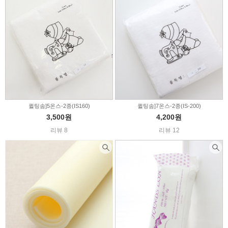
퀼팅솜]5온스-2종(IS160)
퀼팅솜]7온스-2종(IS-200)
3,500원
4,200원
리뷰 8
리뷰 12