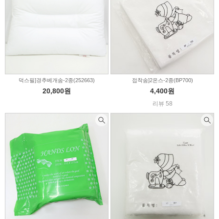
덕스필]경추베개솜-2종(252663)
접착솜]2온스-2종(BP700)
20,800원
4,400원
리뷰 58