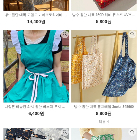
방수원단 대폭 고밀도 마이크로화이바 뜨왈드주이 2color a3541
방수 원단 대폭 150D 헤비 듀스포 UV코팅 패랭이꽃 3color 2234860
14,400원
5,800원
나일론 타슬란 와샤 원단 바스락 무지 블루그린 2232110
방수 원단 대폭 롬프테일 3color 348660
6,400원
8,800원
리뷰 4