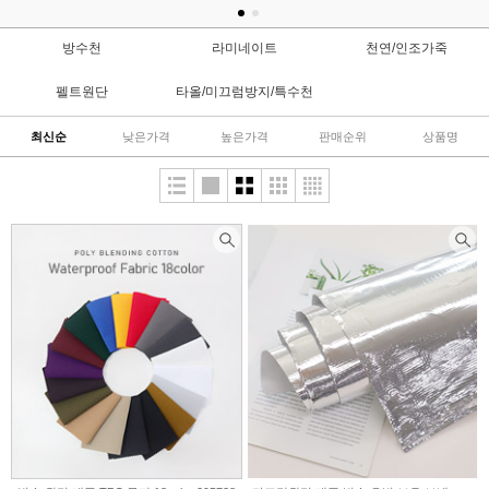
방수천
라미네이트
천연/인조가죽
펠트원단
타올/미끄럼방지/특수천
최신순
낮은가격
높은가격
판매순위
상품명