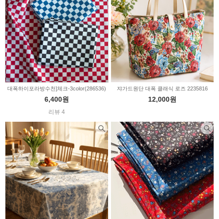
대폭하이포라방수천]체크-3color(286536)
쟈가드원단 대폭 클래식 로즈 2235816
6,400원
12,000원
리뷰 4