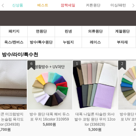
신상품
베스트
깜짝세일
커튼원단
미싱/패턴
패키지
면원단
린넨
의류원단
계절원단
옥스/캔버스
방수/특수원단
누빔지
레이스
부자재
방수/라미/특수천
1
2
3
대폭 나일론 타슬란 와샤
방수원단 대폭 150D 듀스
방수 하프 코튼 원단 대폭
발수 코팅 원단 무지 12co
포 UV 코팅 무지 25color
반다나모티프 3color 222
lor (336828)
336316
6727
5,300원
4,800원
9,800원