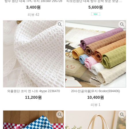
방수 원단 대폭 TPC 무지 18color 295728
타포린원단 대폭 방수 은박 보온 보냉 시트 2236520
3,400원
5,600원
리뷰 42
와플원단 코지 면 니트 4type 2236470
20수잔골와플]무지-9color(694406)
11,200원
10,400원
리뷰 1