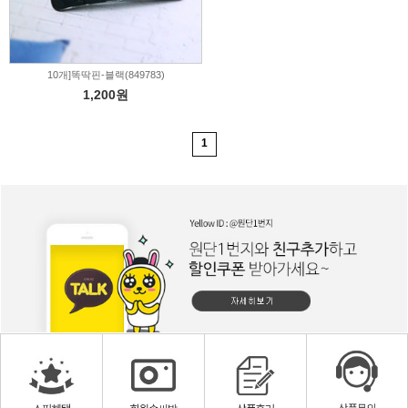
10개]똑딱핀-블랙(849783)
1,200원
1