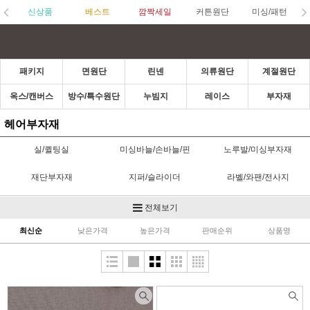
신상품
베스트
깜짝세일
커튼원단
미싱/패턴
패키지
면원단
린넨
의류원단
계절원단
옥스/캔버스
방수/특수원단
누빔지
레이스
부자재
헤어부자재
실/퀼팅실
미싱바늘/손바늘/핀
노루발/미싱부자재
재단부자재
지퍼/슬라이더
라벨/와팬/전사지
고무줄/벨크로/스트링벨
단추/수입단추
초크/수성펜
전체보기
(끈)
최신순
낮은가격
높은가격
판매순위
상품명
접착제/심지
가방부자재
스탬프/잉크/펜
바이어스/파이핑
카드/통장속지/실패
헤어타이
홈패션부자재
한복부자재
헤어부자재