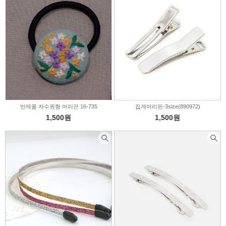
펠트부자재
의류부자재
퀼트부자재
인형부자재
신생아용품
X-MAS부자재
비즈/수술/솜방울
커튼부자재
솜/이불솜/보충제
반제품 자수원형 머리끈 16-735
집게머리핀-3size(890972)
1,500원
1,500원